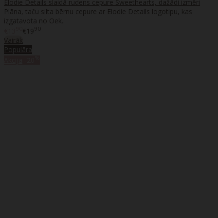
Elodie Details slaidā rudens cepure Sweethearts, dažādi izmēri
Plāna, taču silta bērnu cepure ar Elodie Details logotipu, kas
izgatavota no Oek..
90
90
€13
€19
Vairāk
Populāra
%
Akcija
-20