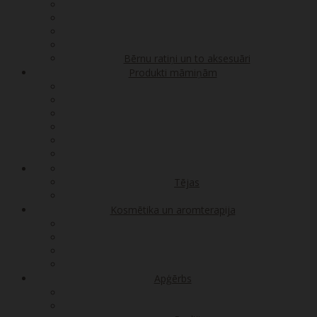
Bērnu ratiņi un to aksesuāri
Produkti māmiņām
Tējas
Kosmētika un aromterapija
Apģērbs