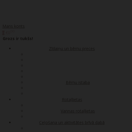
Mans konts
00
€0
0
Grozs ir tukšs!
Zīdaiņu un bērnu preces
Bērnu istaba
Rotaļlietas
Vannas rotaļlietas
Ceļošana un aktivitātes brīvā dabā