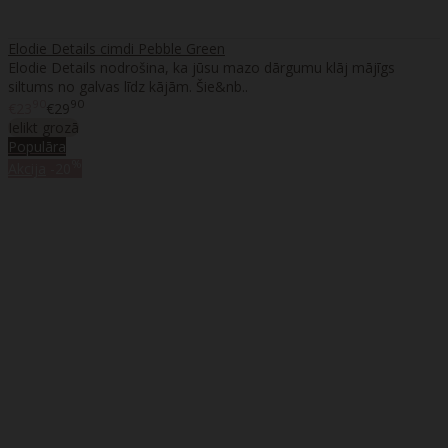
Elodie Details cimdi Pebble Green
Elodie Details nodrošina, ka jūsu mazo dārgumu klāj mājīgs
siltums no galvas līdz kājām. Šie&nb..
90
90
€23
€29
Ielikt grozā
Populāra
%
Akcija
-20