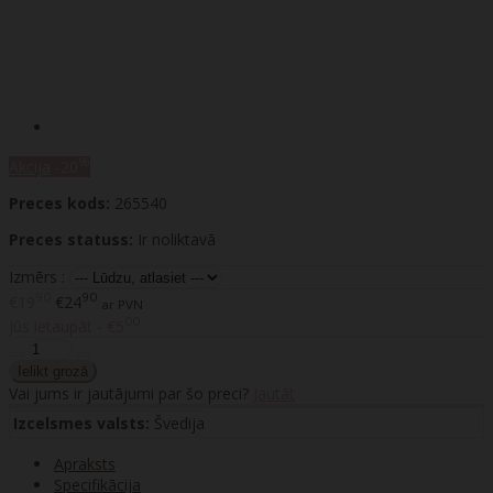
%
Akcija
-20
Preces kods:
265540
Preces statuss:
Ir noliktavā
Izmērs :
90
90
€19
€24
ar PVN
00
Jūs ietaupāt - €5
Vai jums ir jautājumi par šo preci?
Jautāt
Izcelsmes valsts:
Švedija
Apraksts
Specifikācija