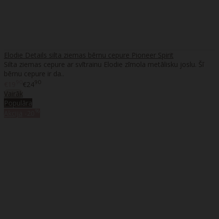
Elodie Details silta ziemas bērnu cepure Pioneer Spirit
Silta ziemas cepure ar svītrainu Elodie zīmola metālisku joslu. Šī
bērnu cepure ir da..
90
90
€19
€24
Vairāk
Populāra
%
Akcija
-20