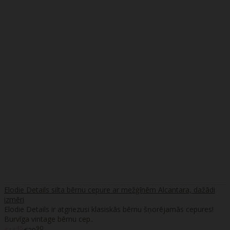
Elodie Details silta bērnu cepure ar mežģīnēm Alcantara, dažādi
izmēri
Elodie Details ir atgriezusi klasiskās bērnu šņorējamās cepures!
Burvīga vintage bērnu cep..
45
90