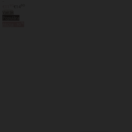
..
90
90
€11
€14
Vairāk
Populāra
%
Akcija
-30