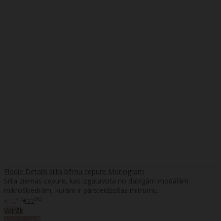
Elodie Details silta bērnu cepure Monogram
Silta ziemas cepure, kas izgatavota no dabīgām modālām
mikrošķiedrām, kurām ir pārsteidzošas mitrumu..
60
90
€12
€22
Vairāk
%
Akcija
-45