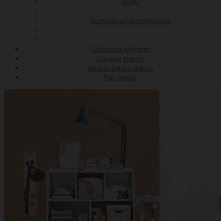
Bodiji
Romperi un kombinezoni
Grāmatas bērniem
Dāvanu kuponi
Izpārdošanas veikals
Par Avietė