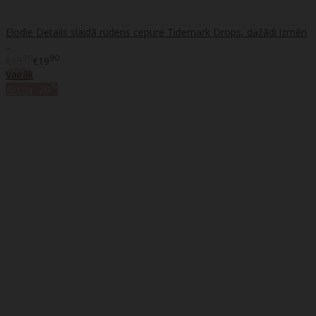
Elodie Details slaidā rudens cepure Tidemark Drops, dažādi izmēri
..
90
90
€15
€19
Vairāk
%
Akcija
-20