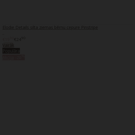
Elodie Details silta ziemas bērnu cepure Pinstripe
..
90
90
€19
€24
Vairāk
Populāra
%
Akcija
-20