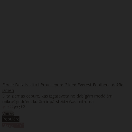
Elodie Details silta bērnu cepure Gilded Everest Feathers, dažādi
izmēri
Silta ziemas cepure, kas izgatavota no dabīgām modālām
mikrošķiedrām, kurām ir pārsteidzošas mitruma..
65
90
€12
€22
Vairāk
Populāra
%
Akcija
-45