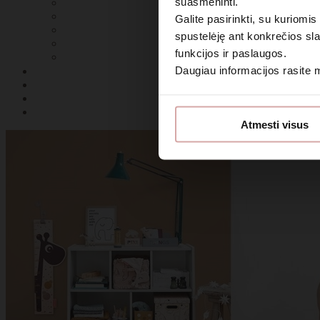
suasmeninti.
Galite pasirinkti, su kuriomis
spustelėję ant konkrečios sla
funkcijos ir paslaugos.
Daugiau informacijos rasite
Sutin
Atmesti visus
Daugiau i