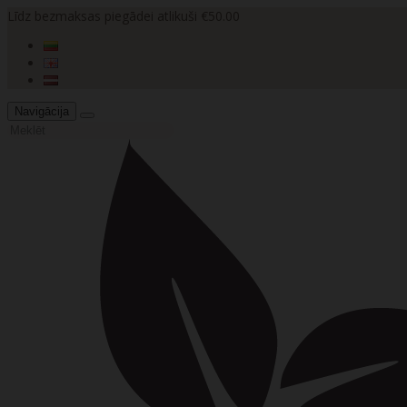
Līdz bezmaksas piegādei atlikuši €50.00
Navigācija