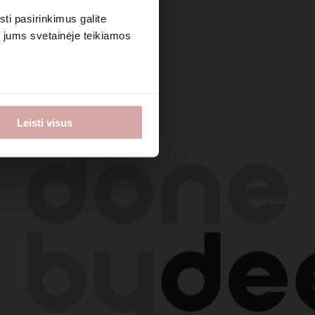
sti pasirinkimus galite
i jums svetainėje teikiamos
Leisti visus