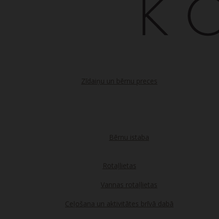
Zīdaiņu un bērnu preces
Bērnu istaba
Rotaļlietas
Vannas rotaļlietas
Ceļošana un aktivitātes brīvā dabā