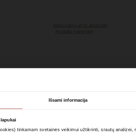
Bērnu ratiņi un to aksesuāri
Produkti māmiņām
Tējas
Kosmētika un aromterapija
Išsami informacija
Apģērbs
slapukai
kies) tinkamam svetainės veikimui užtikrinti, srautų analizei, rin