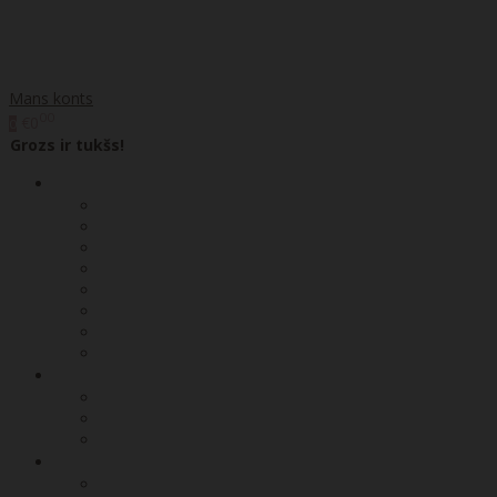
Mans konts
00
€0
0
Grozs ir tukšs!