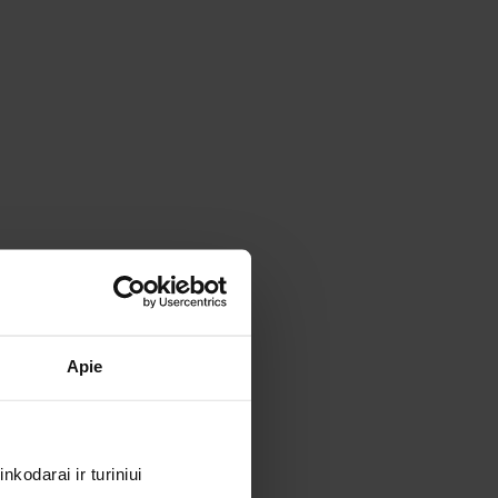
Apie
kodarai ir turiniui