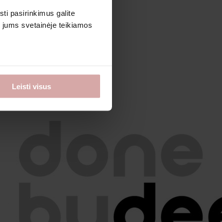
sti pasirinkimus galite
i jums svetainėje teikiamos
Leisti visus