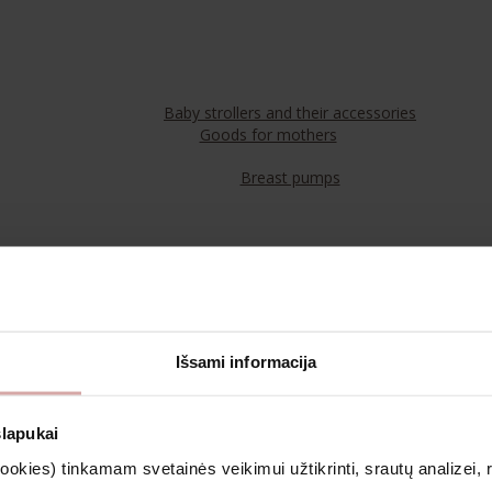
Baby strollers and their accessories
Goods for mothers
Breast pumps
Food
Teas
Išsami informacija
Cosmetics & Aromatherapy
slapukai
kies) tinkamam svetainės veikimui užtikrinti, srautų analizei, rin
Clothing