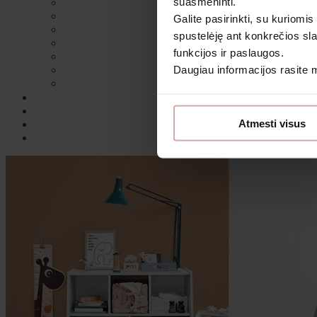
suasmeninti.
Galite pasirinkti, su kuriomis
spustelėję ant konkrečios sla
funkcijos ir paslaugos.
Daugiau informacijos rasite
Sutin
Atmesti visus
Daugiau i