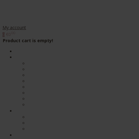
My account
00
€0
0
Product cart is empty!