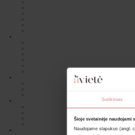
Sutikimas
Šioje svetainėje naudojami 
Naudojame slapukus (angl. coo