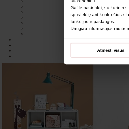
suasmeninti.
Galite pasirinkti, su kuriomis
spustelėję ant konkrečios sla
funkcijos ir paslaugos.
Daugiau informacijos rasite
Sutin
Atmesti visus
Daugiau i