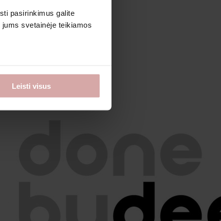
sti pasirinkimus galite
i jums svetainėje teikiamos
Leisti visus