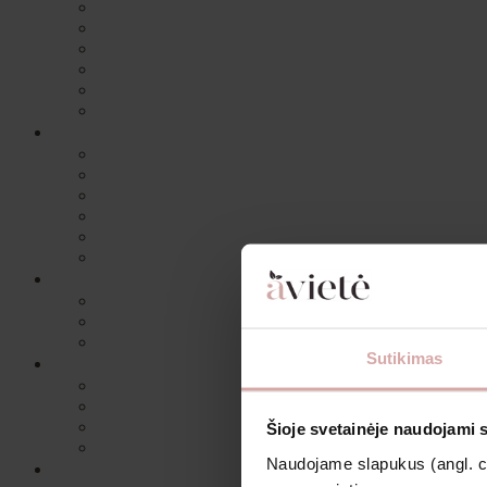
Sutikimas
Šioje svetainėje naudojami 
Naudojame slapukus (angl. coo