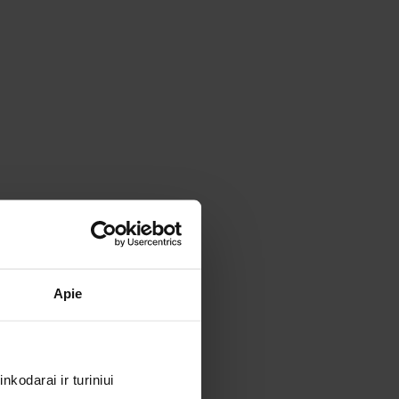
Apie
kodarai ir turiniui