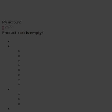
My account
00
€0
0
Product cart is empty!