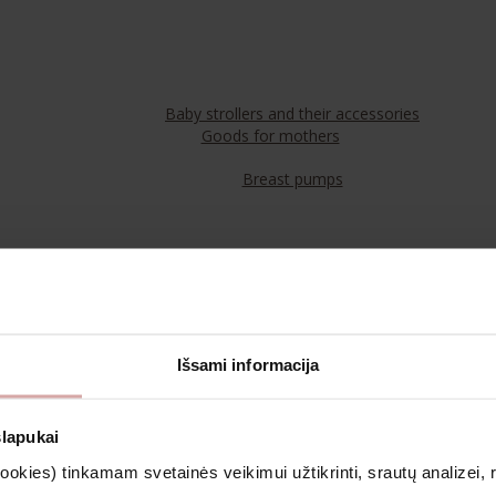
Baby strollers and their accessories
Goods for mothers
Breast pumps
Food
Teas
Išsami informacija
Cosmetics & Aromatherapy
slapukai
kies) tinkamam svetainės veikimui užtikrinti, srautų analizei, rin
Clothing