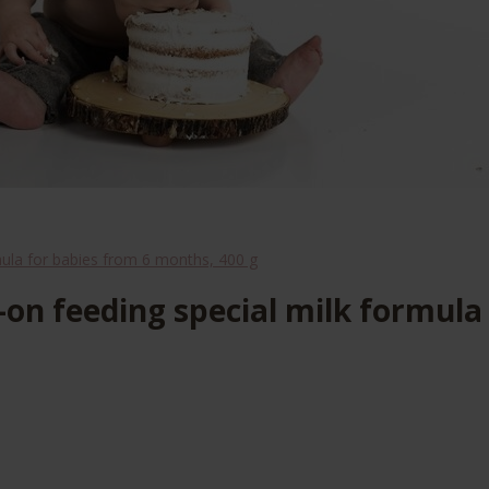
la for babies from 6 months, 400 g
n feeding special milk formula 