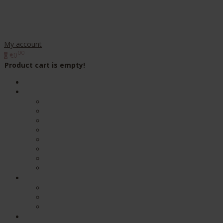
My account
00
€0
0
Product cart is empty!