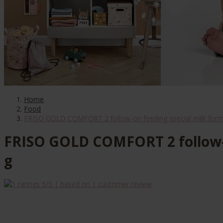
Home
Food
FRISO GOLD COMFORT 2 follow-on feeding special milk formu
FRISO GOLD COMFORT 2 follow-o
g
5
/5 | based on
1
customer review