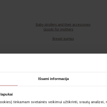
Baby strollers and their accessories
Goods for mothers
Breast pumps
Food
Teas
Išsami informacija
Cosmetics & Aromatherapy
slapukai
kies) tinkamam svetainės veikimui užtikrinti, srautų analizei, rin
Clothing