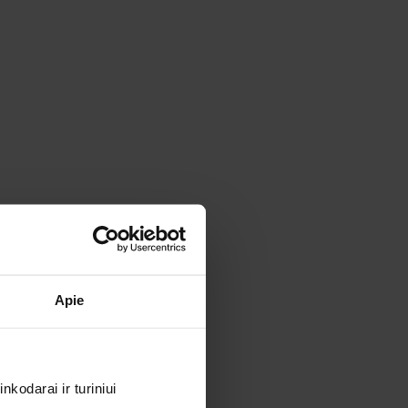
Apie
kodarai ir turiniui