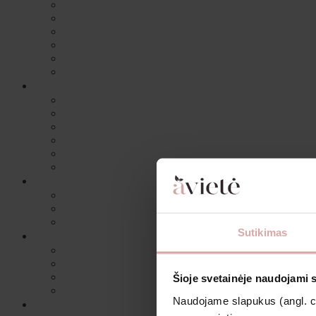
Sutikimas
Šioje svetainėje naudojami 
Naudojame slapukus (angl. coo