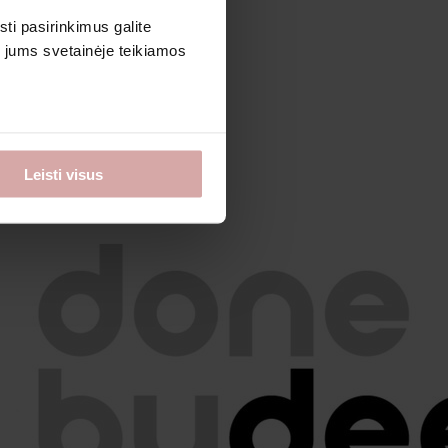
sti pasirinkimus galite
i jums svetainėje teikiamos
Leisti visus