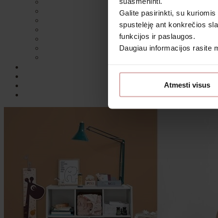
suasmeninti.
Galite pasirinkti, su kuriomis
spustelėję ant konkrečios sla
funkcijos ir paslaugos.
Daugiau informacijos rasite
Sutin
Atmesti visus
Daugiau i