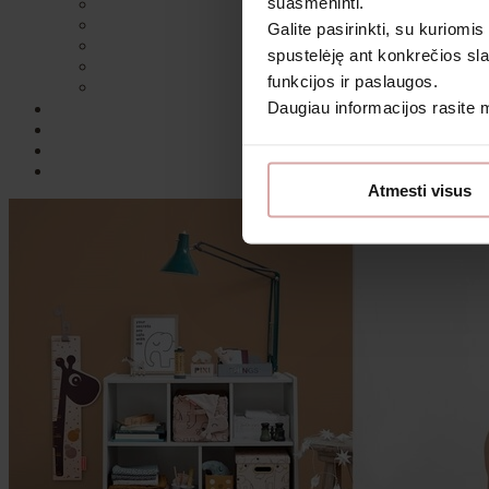
suasmeninti.
Galite pasirinkti, su kuriomis
spustelėję ant konkrečios sla
funkcijos ir paslaugos.
Daugiau informacijos rasite
Sutin
Atmesti visus
Daugiau i