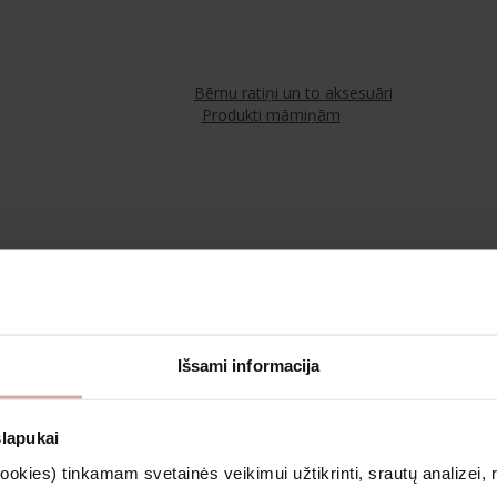
Bērnu ratiņi un to aksesuāri
Produkti māmiņām
Tējas
Kosmētika un aromterapija
Išsami informacija
Apģērbs
slapukai
kies) tinkamam svetainės veikimui užtikrinti, srautų analizei, rin