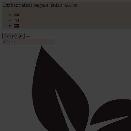
Līdz bezmaksas piegādei atlikuši €50.00
Navigācija