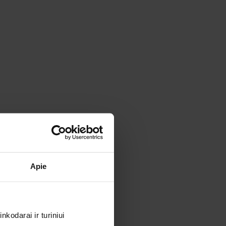
Apie
kodarai ir turiniui