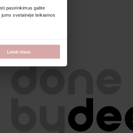
sti pasirinkimus galite
i jums svetainėje teikiamos
Leisti visus