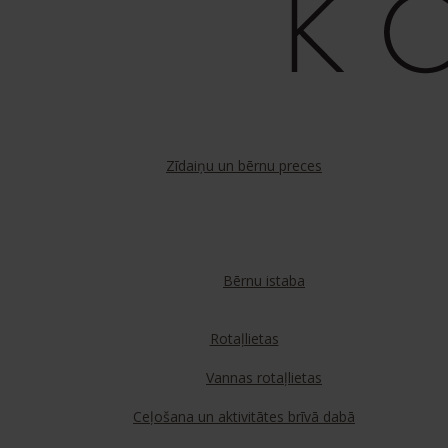
Zīdaiņu un bērnu preces
Bērnu istaba
Rotaļlietas
Vannas rotaļlietas
Ceļošana un aktivitātes brīvā dabā