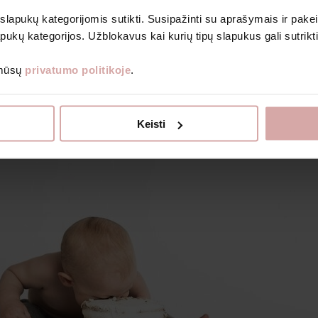
Bodiji
 slapukų kategorijomis sutikti. Susipažinti su aprašymais ir pakei
Romperi un kombinezoni
pukų kategorijos. Užblokavus kai kurių tipų slapukus gali sutrikt
Prenumeruoti
 mūsų
privatumo politikoje
.
Grāmatas bērniem
Dāvanu kuponi
Izpārdošanas veikals
ku gauti naujienlaiškius ir kitą informaciją nurodytu el. paštu.
Par Avietė
Keisti
nformacijos, kaip tvarkome duomenis, skaitykite Privatumo politikoje.