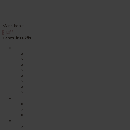
Mans konts
00
€0
0
Grozs ir tukšs!