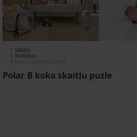
Sākums
Rotaļlietas
Polar B koka skaitļu puzle
Polar B koka skaitļu puzle