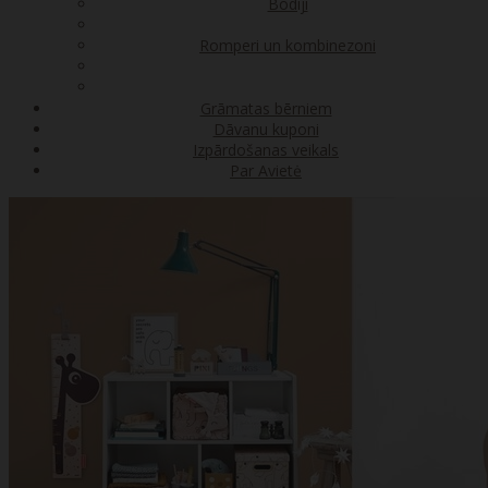
Bodiji
Romperi un kombinezoni
Grāmatas bērniem
Dāvanu kuponi
Izpārdošanas veikals
Par Avietė