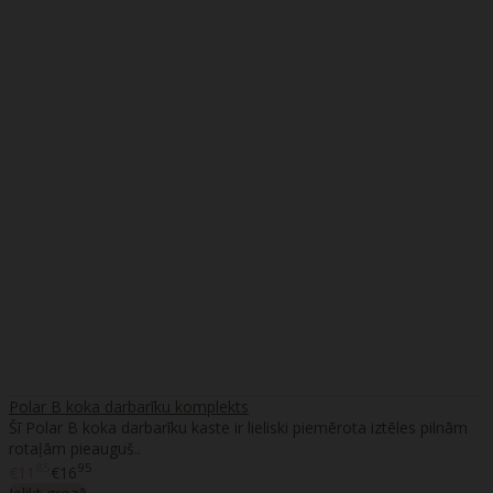
Polar B koka darbarīku komplekts
Šī Polar B koka darbarīku kaste ir lieliski piemērota iztēles pilnām
rotaļām pieauguš..
85
95
€11
€16