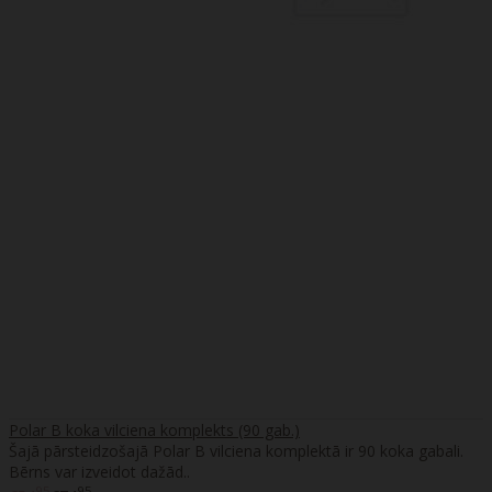
Polar B koka vilciena komplekts (90 gab.)
Šajā pārsteidzošajā Polar B vilciena komplektā ir 90 koka gabali.
Bērns var izveidot dažād..
95
95