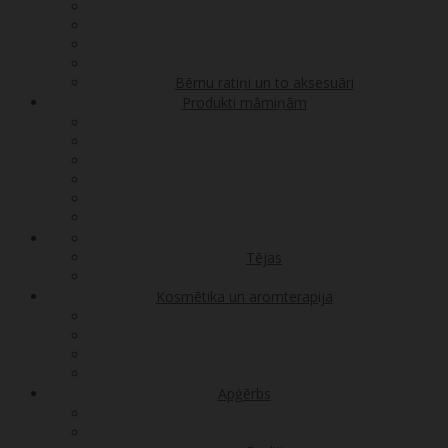
Bērnu ratiņi un to aksesuāri
Produkti māmiņām
Tējas
Kosmētika un aromterapija
Apģērbs