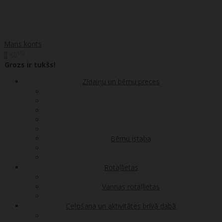
Mans konts
00
€0
0
Grozs ir tukšs!
Zīdaiņu un bērnu preces
Bērnu istaba
Rotaļlietas
Vannas rotaļlietas
Ceļošana un aktivitātes brīvā dabā