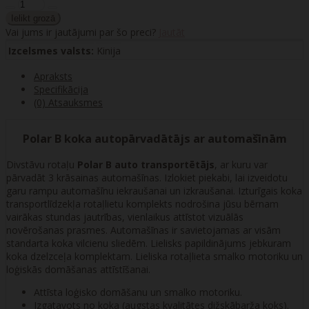
Vai jums ir jautājumi par šo preci?
Jautāt
Izcelsmes valsts:
Kinija
Apraksts
Specifikācija
(0) Atsauksmes
Polar B koka autopārvadātājs ar automašīnām
Divstāvu rotaļu
Polar B auto transportētājs
, ar kuru var
pārvadāt 3 krāsainas automašīnas. Izlokiet piekabi, lai izveidotu
garu rampu automašīnu iekraušanai un izkraušanai. Izturīgais koka
transportlīdzekļa rotaļlietu komplekts nodrošina jūsu bērnam
vairākas stundas jautrības, vienlaikus attīstot vizuālās
novērošanas prasmes. Automašīnas ir savietojamas ar visām
standarta koka vilcienu sliedēm. Lielisks papildinājums jebkuram
koka dzelzceļa komplektam. Lieliska rotaļlieta smalko motoriku un
loģiskās domāšanas attīstīšanai.
Attīsta loģisko domāšanu un smalko motoriku.
Izgatavots no koka (augstas kvalitātes dižskābarža koks).