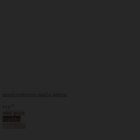
Janod mokomoji skaičių dėlionė
..
30
€18
Ielikt grozā
Populāra
%
Akcija
-20