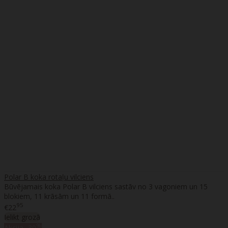
Polar B koka rotaļu vilciens
Būvējamais koka Polar B vilciens sastāv no 3 vagoniem un 15
blokiem, 11 krāsām un 11 formā..
95
€22
Ielikt grozā
%
Akcija
-30