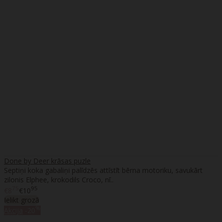
Done by Deer krāsas puzle
Septiņi koka gabaliņi palīdzēs attīstīt bērna motoriku, savukārt
zilonis Elphee, krokodils Croco, nī..
75
95
€8
€10
Ielikt grozā
%
Akcija
-20