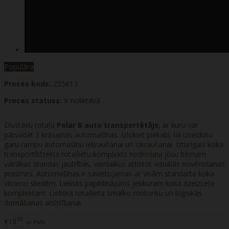
Populāra
Preces kods:
255613
Preces statuss:
Ir noliktavā
Divstāvu rotaļu
Polar B auto transportētājs
, ar kuru var
pārvadāt 3 krāsainas automašīnas. Izlokiet piekabi, lai izveidotu
garu rampu automašīnu iekraušanai un izkraušanai. Izturīgais koka
transportlīdzekļa rotaļlietu komplekts nodrošina jūsu bērnam
vairākas stundas jautrības, vienlaikus attīstot vizuālās novērošanas
prasmes. Automašīnas ir savietojamas ar visām standarta koka
vilcienu sliedēm. Lielisks papildinājums jebkuram koka dzelzceļa
komplektam. Lieliska rotaļlieta smalko motoriku un loģiskās
domāšanas attīstīšanai.
95
€18
ar PVN