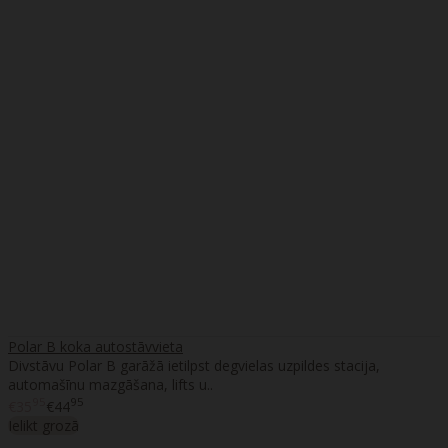
Polar B koka autostāvvieta
Divstāvu Polar B garāžā ietilpst degvielas uzpildes stacija,
automašīnu mazgāšana, lifts u..
95
95
€35
€44
Ielikt grozā