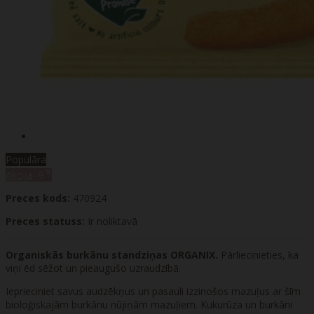
Populāra
%
Akcija
-9
Preces kods:
470924
Preces statuss:
Ir noliktavā
Organiskās burkānu standziņas ORGANIX.
Pārliecinieties, ka
viņi ēd sēžot un pieaugušo uzraudzībā.
Ieprieciniet savus audzēkņus un pasauli izzinošos mazuļus ar šīm
bioloģiskajām burkānu nūjiņām mazuļiem. Kukurūza un burkāni