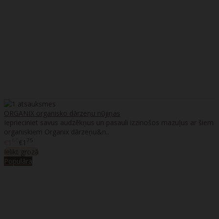
ORGANIX organisko dārzeņu nūjiņas
Ieprieciniet savus audzēkņus un pasauli izzinošos mazuļus ar šiem
organiskiem Organix dārzeņu&n..
60
75
€1
€1
Ielikt grozā
Populāra