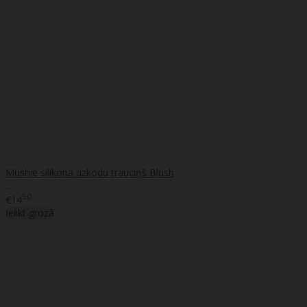
Mushie silikona uzkodu trauciņš Blush
..
50
€14
Ielikt grozā