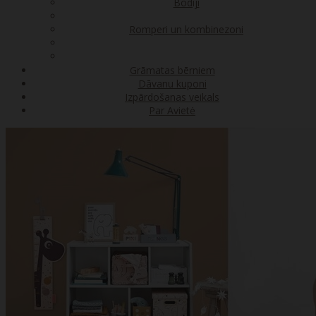
Bodiji
Romperi un kombinezoni
Grāmatas bērniem
Dāvanu kuponi
Izpārdošanas veikals
Par Avietė