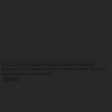
RŪDOLFS bioloģiskais ābolu, banānu un melleņu biezenis
Organisks ābolu, banānu un melleņu biezenis Rūdofls. Piemērots
pat mazuļiem no 4 mēnešiem. ..