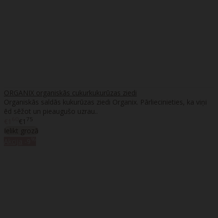
ORGANIX organiskās cukurkukurūzas ziedi
Organiskās saldās kukurūzas ziedi Organix. Pārliecinieties, ka viņi
ēd sēžot un pieaugušo uzrau..
60
75
€1
€1
Ielikt grozā
%
Akcija
-9