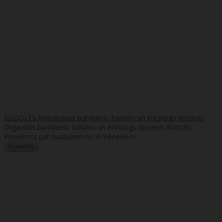
RŪDOLFS bioloģiskais bumbieru, banānu un ērkšķogu biezenis
Organisks bumbieru, banānu un ērkšķogu biezenis Rūdofls.
Piemērots pat mazuļiem no 4 mēnešiem. ..