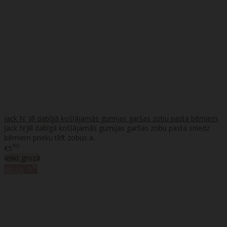
Jack N' Jill dabīgā košļājamās gumijas garšas zobu pasta bērniem
Jack N'Jill dabīgā košļājamās gumijas garšas zobu pasta sniedz
bērniem prieku tīrīt zobus a..
90
€5
Ielikt grozā
%
Akcija
-9