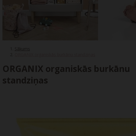
Sākums
ORGANIX organiskās burkānu standziņas
ORGANIX organiskās burkānu
standziņas