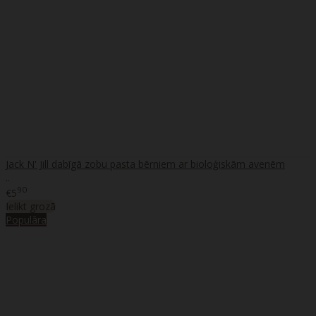
Jack N' Jill dabīgā zobu pasta bērniem ar bioloģiskām avenēm
..
90
€5
Ielikt grozā
Populāra