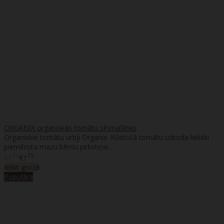
ORGANIX organiskās tomātu sējmašīnas
Organiskie tomātu urbji Organix. Kūstošā tomātu uzkoda lieliski
piemērota mazu bērnu pirkstiņie..
60
75
€1
€1
Ielikt grozā
Populāra