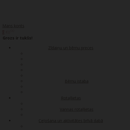
Mans konts
00
€0
0
Grozs ir tukšs!
Zīdaiņu un bērnu preces
Bērnu istaba
Rotaļlietas
Vannas rotaļlietas
Ceļošana un aktivitātes brīvā dabā