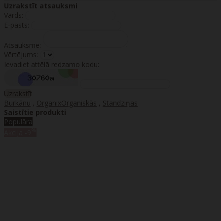
Uzrakstīt atsauksmi
Vārds:
E-pasts:
Atsauksme:
Vērtējums:
Ievadiet attēlā redzamo kodu:
Uzrakstīt
Burkānu
,
OrganixOrganiskās
,
Standziņas
Saistītie produkti
Populāra
%
Akcija
-9