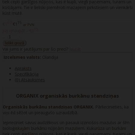
tiek cepti garšīgos nūjiņos, kas ir kupli, viegli paņemami, turami un
košļājami. Tie ir lieliski piemēroti mazajiem pirkstiņiem un vienkārši
kūst mutē.
60
75
€1
€1
ar PVN
15
Jūs ietaupāt - €0
Vai jums ir jautājumi par šo preci?
Jautāt
Izcelsmes valsts:
Olandija
Apraksts
Specifikācija
(0) Atsauksmes
ORGANIX organiskās burkānu standziņas
Organiskās burkānu standziņas ORGANIX.
Pārliecinieties, ka
viņi ēd sēžot un pieaugušo uzraudzībā.
Ieprieciniet savus audzēkņus un pasauli izzinošos mazuļus ar šīm
bioloģiskajām burkānu nūjiņām mazuļiem. Kukurūza un burkāni
tiek cepti garšīgos nūjiņos, kas ir kupli, viegli paņemami, turami un