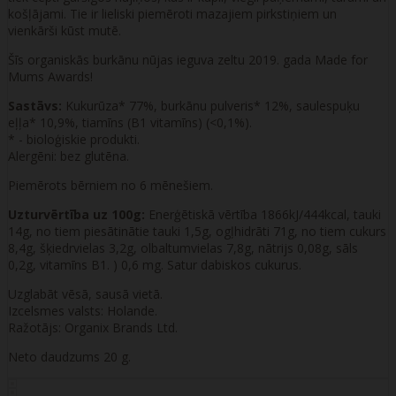
košļājami. Tie ir lieliski piemēroti mazajiem pirkstiņiem un
vienkārši kūst mutē.
Šīs organiskās burkānu nūjas ieguva zeltu 2019. gada Made for
Mums Awards!
Sastāvs:
Kukurūza* 77%, burkānu pulveris* 12%, saulespuķu
eļļa* 10,9%, tiamīns (B1 vitamīns) (<0,1%).
* - bioloģiskie produkti.
Alergēni: bez glutēna.
Piemērots bērniem no 6 mēnešiem.
Uzturvērtība uz 100g:
Enerģētiskā vērtība 1866kJ/444kcal, tauki
14g, no tiem piesātinātie tauki 1,5g, ogļhidrāti 71g, no tiem cukurs
8,4g, šķiedrvielas 3,2g, olbaltumvielas 7,8g, nātrijs 0,08g, sāls
0,2g, vitamīns B1. ) 0,6 mg. Satur dabiskos cukurus.
Uzglabāt vēsā, sausā vietā.
Izcelsmes valsts: Holande.
Ražotājs: Organix Brands Ltd.
Neto daudzums 20 g.