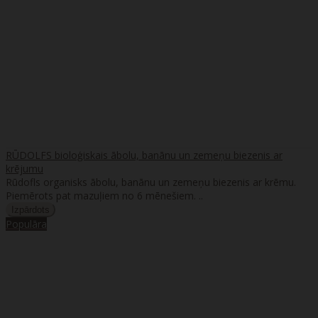
RŪDOLFS bioloģiskais ābolu, banānu un zemeņu biezenis ar
krējumu
Rūdofls organisks ābolu, banānu un zemeņu biezenis ar krēmu.
Piemērots pat mazuļiem no 6 mēnešiem. ..
Populāra