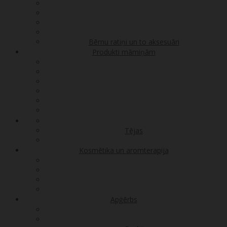
Bērnu ratiņi un to aksesuāri
Produkti māmiņām
Tējas
Kosmētika un aromterapija
Apģērbs