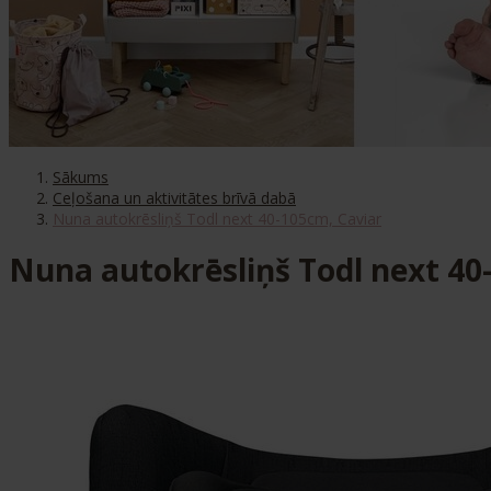
Sākums
Ceļošana un aktivitātes brīvā dabā
Nuna autokrēsliņš Todl next 40-105cm, Caviar
Nuna autokrēsliņš Todl next 40