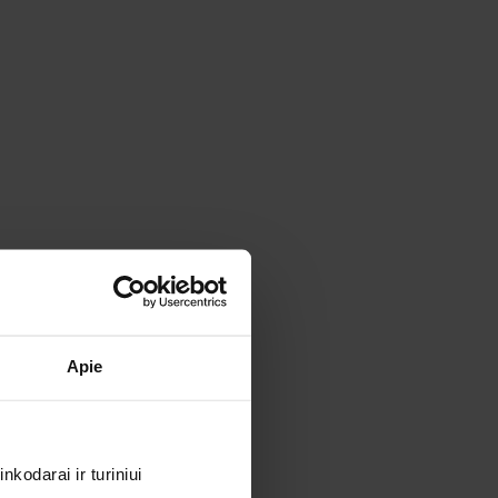
Apie
kodarai ir turiniui