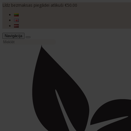
Līdz bezmaksas piegādei atlikuši €50.00
Navigācija