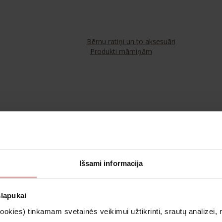
Bērnu ratiņi un to aksesuāri
Produkti māmiņām
Tējas
Kosmētika un aromterapija
Išsami informacija
Apģērbs
slapukai
kies) tinkamam svetainės veikimui užtikrinti, srautų analizei, rin