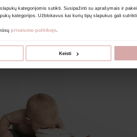
Bodiji
 slapukų kategorijomis sutikti. Susipažinti su aprašymais ir pakei
Romperi un kombinezoni
pukų kategorijos. Užblokavus kai kurių tipų slapukus gali sutrikt
Prenumeruoti
 mūsų
privatumo politikoje
.
Grāmatas bērniem
Dāvanu kuponi
Izpārdošanas veikals
ku gauti naujienlaiškius ir kitą informaciją nurodytu el. paštu.
Par Avietė
Keisti
nformacijos, kaip tvarkome duomenis, skaitykite Privatumo politikoje.