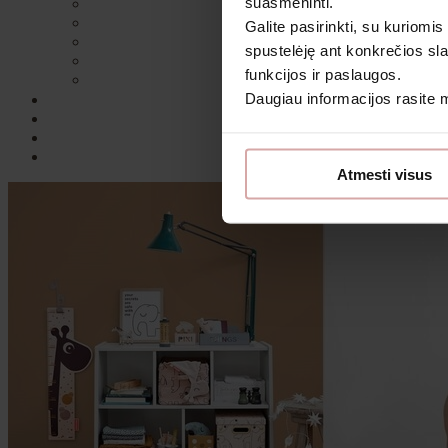
suasmeninti.
Galite pasirinkti, su kuriomis
spustelėję ant konkrečios sla
funkcijos ir paslaugos.
Daugiau informacijos rasite
Sutin
Atmesti visus
Daugiau i