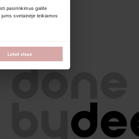
sti pasirinkimus galite
i jums svetainėje teikiamos
Leisti visus