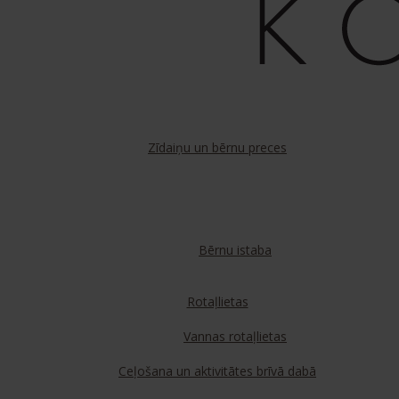
Zīdaiņu un bērnu preces
Bērnu istaba
Rotaļlietas
Vannas rotaļlietas
Ceļošana un aktivitātes brīvā dabā