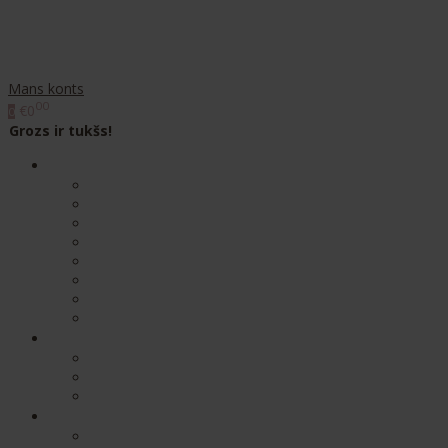
Mans konts
00
€0
0
Grozs ir tukšs!