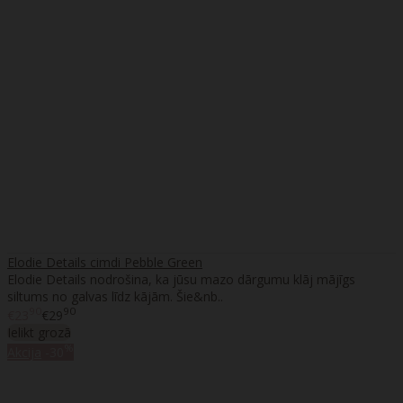
Elodie Details cimdi Pebble Green
Elodie Details nodrošina, ka jūsu mazo dārgumu klāj mājīgs
siltums no galvas līdz kājām. Šie&nb..
90
90
€23
€29
Ielikt grozā
%
Akcija
-30