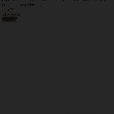
riteņus, lai atvieglotu Cybex Pr..
90
€138
Ielikt grozā
Populāra