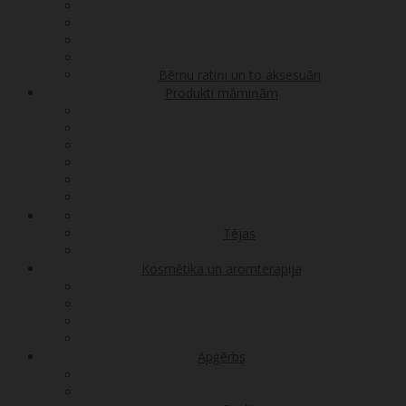
Bērnu ratiņi un to aksesuāri
Produkti māmiņām
Tējas
Kosmētika un aromterapija
Apģērbs