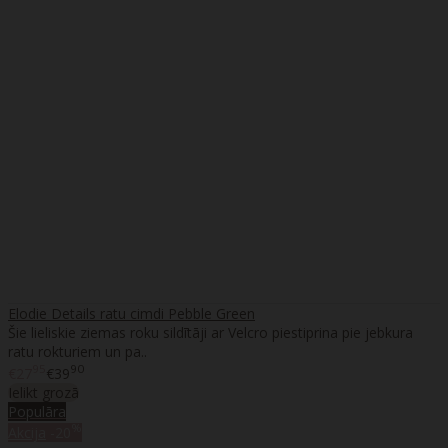
Elodie Details ratu cimdi Pebble Green
Šie lieliskie ziemas roku sildītāji ar Velcro piestiprina pie jebkura
ratu rokturiem un pa..
95
90
€27
€39
Ielikt grozā
Populāra
%
Akcija
-20