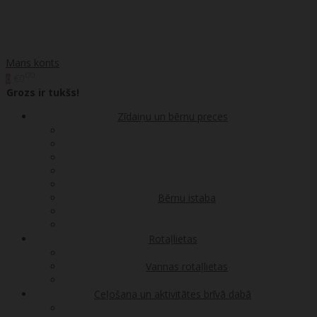
Mans konts
00
€0
0
Grozs ir tukšs!
Zīdaiņu un bērnu preces
Bērnu istaba
Rotaļlietas
Vannas rotaļlietas
Ceļošana un aktivitātes brīvā dabā