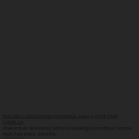
Nobodinoz ūdensizturīgs kosmētikas maisiņš HYDE PARK
CAMELLIA
Khaki krāsas Nobodinoz ūdensnecaurlaidīga kosmētikas somiņa
Hyde Park krāsā, dekorēta..