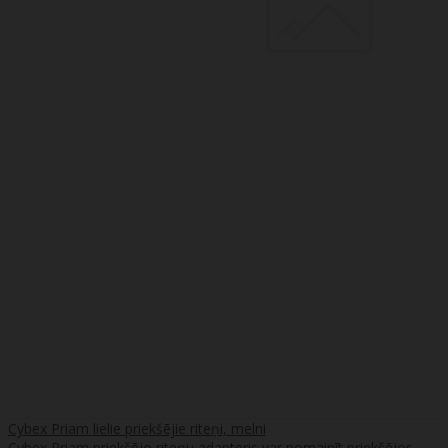
Cybex Priam lielie priekšējie riteņi, melni
Cybex Priam priekšējo riteņu adapteris var nomainīt priekšējos