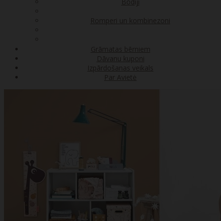
Bodiji
Romperi un kombinezoni
Grāmatas bērniem
Dāvanu kuponi
Izpārdošanas veikals
Par Avietė