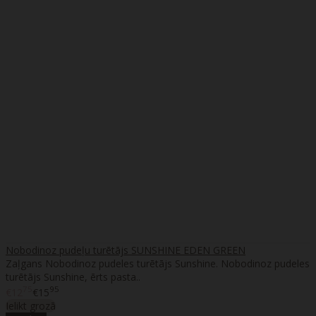
Nobodinoz pudeļu turētājs SUNSHINE EDEN GREEN
Zaļgans Nobodinoz pudeles turētājs Sunshine. Nobodinoz pudeles
turētājs Sunshine, ērts pasta..
75
95
€12
€15
Ielikt grozā