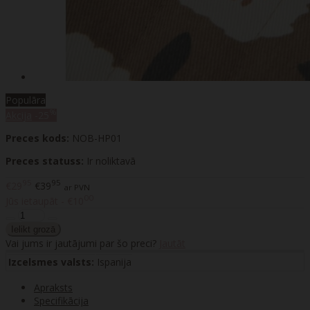
Populāra
%
Akcija
-25
Preces kods:
NOB-HP01
Preces statuss:
Ir noliktavā
95
95
€29
€39
ar PVN
00
Jūs ietaupāt - €10
Vai jums ir jautājumi par šo preci?
Jautāt
Izcelsmes valsts:
Ispanija
Apraksts
Specifikācija