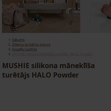
Sākums
Zīdaiņu un bērnu preces
Knupīšu turētāji
MUSHIE silikona māneklīša turētājs HALO Powder
MUSHIE silikona māneklīša
turētājs HALO Powder