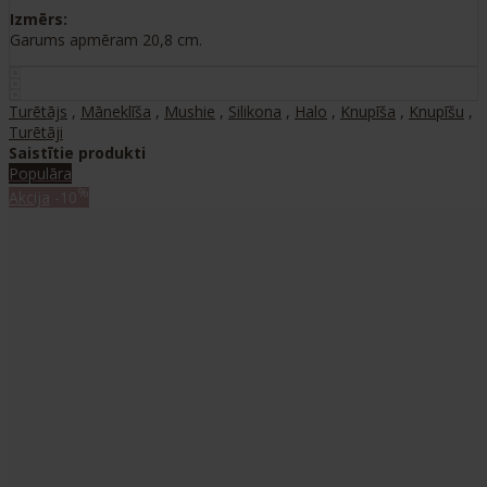
Izmērs:
Garums apmēram 20,8 cm.
Turētājs
,
Māneklīša
,
Mushie
,
Silikona
,
Halo
,
Knupīša
,
Knupīšu
,
Turētāji
Saistītie produkti
Populāra
%
Akcija
-10