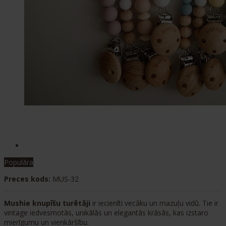
Populāra
Preces kods:
MUS-32
Mushie knupīšu turētāji
ir iecienīti vecāku un mazuļu vidū. Tie ir
vintage iedvesmotās, unikālās un elegantās krāsās, kas izstaro
mierīgumu un vienkāršību.