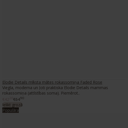
Elodie Details mīksta mātes rokassomiņa Faded Rose
Viegla, moderna un ļoti praktiska Elodie Details mammas
rokassomiņa (attīstības soma). Piemērot..
20
90
€42
€64
Ielikt grozā
Populāra