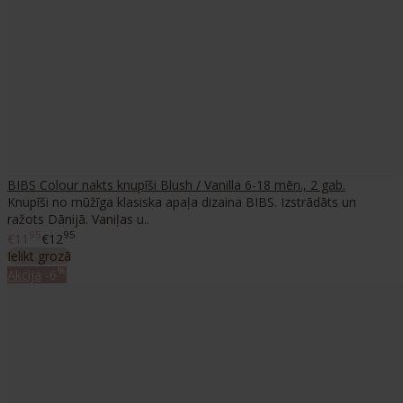
BIBS Colour nakts knupīši Blush / Vanilla 6-18 mēn., 2 gab.
Knupīši no mūžīga klasiska apaļa dizaina BIBS. Izstrādāts un
ražots Dānijā. Vaniļas u..
95
95
€11
€12
Ielikt grozā
%
Akcija
-6