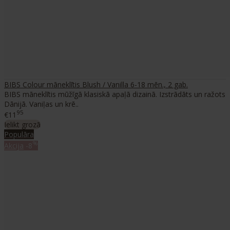
BIBS Colour māneklītis Blush / Vanilla 6-18 mēn., 2 gab.
BIBS māneklītis mūžīgā klasiskā apaļā dizainā. Izstrādāts un ražots
Dānijā. Vaniļas un krē..
95
€11
Ielikt grozā
Populāra
%
Akcija
-8