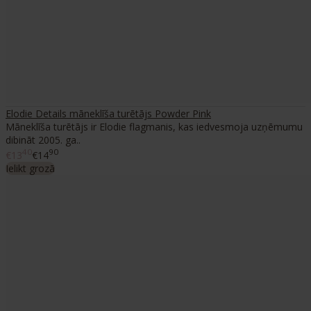
Elodie Details māneklīša turētājs Powder Pink
Māneklīša turētājs ir Elodie flagmanis, kas iedvesmoja uzņēmumu
dibināt 2005. ga..
40
90
€13
€14
Ielikt grozā