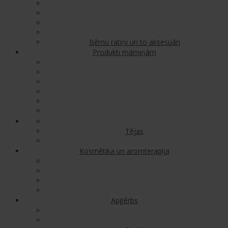
Bērnu ratiņi un to aksesuāri
Produkti māmiņām
Tējas
Kosmētika un aromterapija
Apģērbs