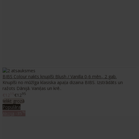
BIBS Colour nakts knupīši Blush / Vanilla 0-6 mēn., 2 gab.
Knupīši no mūžīga klasiska apaļa dizaina BIBS. Izstrādāts un
ražots Dānijā. Vaniļas un krē..
15
95
€12
€12
Ielikt grozā
Populāra
%
Akcija
-35