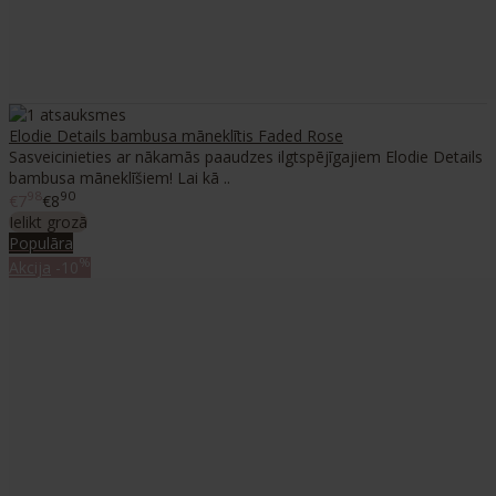
Elodie Details bambusa māneklītis Faded Rose
Sasveicinieties ar nākamās paaudzes ilgtspējīgajiem Elodie Details
bambusa māneklīšiem! Lai kā ..
98
90
€7
€8
Ielikt grozā
Populāra
%
Akcija
-10