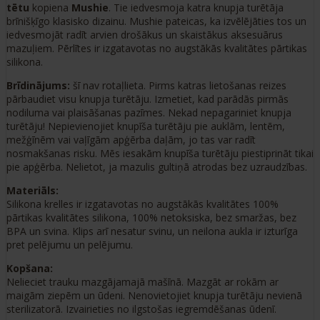
tētu
kopiena
Mushie
. Tie iedvesmoja katra knupja turētāja
brīnišķīgo klasisko dizainu. Mushie pateicas, ka izvēlējāties tos un
iedvesmojāt radīt arvien drošākus un skaistākus aksesuārus
mazuļiem. Pērlītes ir izgatavotas no augstākās kvalitātes pārtikas
silikona.
Brīdinājums:
šī nav rotaļlieta. Pirms katras lietošanas reizes
pārbaudiet visu knupja turētāju. Izmetiet, kad parādās pirmās
nodiluma vai plaisāšanas pazīmes. Nekad nepagariniet knupja
turētāju! Nepievienojiet knupīša turētāju pie auklām, lentēm,
mežģīnēm vai vaļīgām apģērba daļām, jo ​​tas var radīt
nosmakšanas risku. Mēs iesakām knupīša turētāju piestiprināt tikai
pie apģērba. Nelietot, ja mazulis gultiņā atrodas bez uzraudzības.
Materiāls:
Silikona krelles ir izgatavotas no augstākās kvalitātes 100%
pārtikas kvalitātes silikona, 100% netoksiska, bez smaržas, bez
BPA un svina. Klips arī nesatur svinu, un neilona aukla ir izturīga
pret pelējumu un pelējumu.
Kopšana
:
Nelieciet trauku mazgājamajā mašīnā. Mazgāt ar rokām ar
maigām ziepēm un ūdeni. Nenovietojiet knupja turētāju nevienā
sterilizatorā. Izvairieties no ilgstošas ​​iegremdēšanas ūdenī.