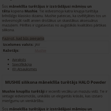
Šos
māneklīša
turētājus ir izstrādājusi māmiņu un
tētu
kopiena
Mushie
. Tie iedvesmoja katra knupja turētāja
brīnišķīgo klasisko dizainu. Mushie pateicas, ka izvēlējāties tos un
iedvesmojāt radīt arvien drošākus un skaistākus aksesuārus
mazuļiem. Pērlītes ir izgatavotas no augstākās kvalitātes pārtikas
silikona.
Paziņot, kad būs pieejams
Izcelsmes valsts:
JAV
Ražotājs:
Mushie
Apraksts
Specifikācija
(0) Atsauksmes
MUSHIE silikona māneklīša turētājs HALO Powder
Mushie knupīšu turētāji
ir iecienīti vecāku un mazuļu vidū. Tie ir
vintage iedvesmotās, unikālās un elegantās krāsās, kas izstaro
mierīgumu un vienkāršību.
Šos
māneklīša
turētājus ir izstrādājusi māmiņu un