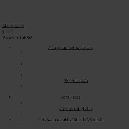
Mans konts
00
€0
0
Grozs ir tukšs!
Zīdaiņu un bērnu preces
Bērnu istaba
Rotaļlietas
Vannas rotaļlietas
Ceļošana un aktivitātes brīvā dabā