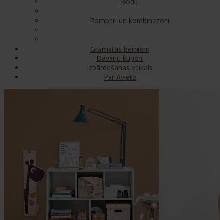
Bodiji
Romperi un kombinezoni
Grāmatas bērniem
Dāvanu kuponi
Izpārdošanas veikals
Par Avietė