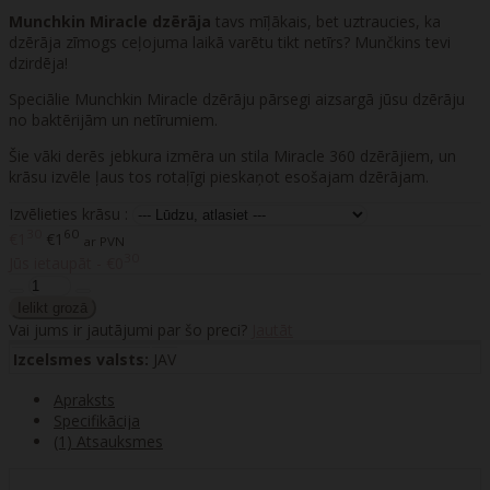
Munchkin Miracle dzērāja
tavs mīļākais, bet uztraucies, ka
dzērāja zīmogs ceļojuma laikā varētu tikt netīrs? Munčkins tevi
dzirdēja!
Speciālie Munchkin Miracle dzērāju pārsegi aizsargā jūsu dzērāju
no baktērijām un netīrumiem.
Šie vāki derēs jebkura izmēra un stila Miracle 360 ​​dzērājiem, un
krāsu izvēle ļaus tos rotaļīgi pieskaņot esošajam dzērājam.
Izvēlieties krāsu :
30
60
€1
€1
ar PVN
30
Jūs ietaupāt - €0
Vai jums ir jautājumi par šo preci?
Jautāt
Izcelsmes valsts:
JAV
Apraksts
Specifikācija
(1) Atsauksmes