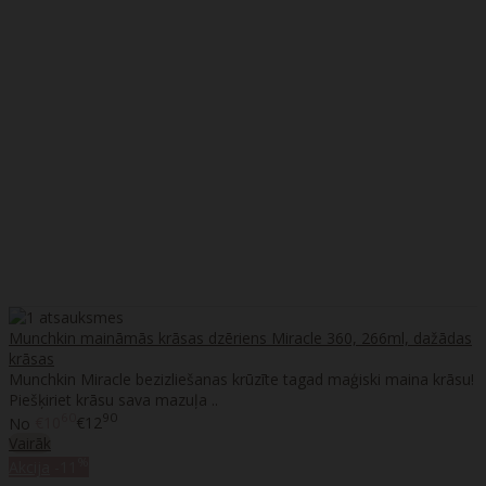
Munchkin maināmās krāsas dzēriens Miracle 360, 266ml, dažādas
krāsas
Munchkin Miracle bezizliešanas krūzīte tagad maģiski maina krāsu!
Piešķiriet krāsu sava mazuļa ..
60
90
No
€10
€12
Vairāk
%
Akcija
-11