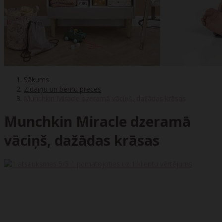
Sākums
Zīdaiņu un bērnu preces
Munchkin Miracle dzeramā vāciņš, dažādas krāsas
Munchkin Miracle dzeramā
vāciņš, dažādas krāsas
5
/5 | pamatojoties uz
1
klientu vērtējums