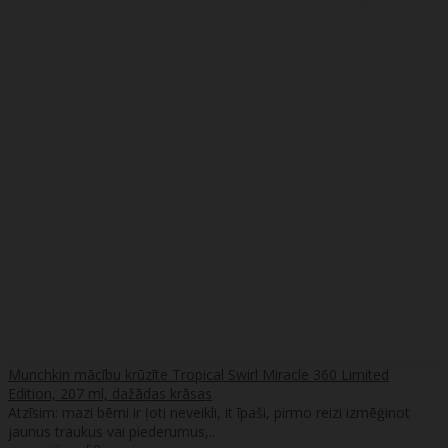
Munchkin mācību krūzīte Tropical Swirl Miracle 360 Limited
Edition, 207 ml, dažādas krāsas
Atzīsim: mazi bērni ir ļoti neveikli, it īpaši, pirmo reizi izmēģinot
jaunus traukus vai piederumus,..