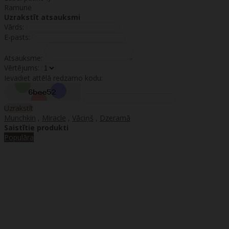
Ramunė
Uzrakstīt atsauksmi
Vārds:
E-pasts:
Atsauksme:
Vērtējums:
Ievadiet attēlā redzamo kodu:
Uzrakstīt
Munchkin
,
Miracle
,
Vāciņš
,
Dzeramā
Saistītie produkti
Populāra