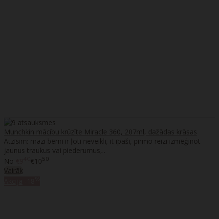
Munchkin mācību krūzīte Miracle 360, 207ml, dažādas krāsas
Atzīsim: mazi bērni ir ļoti neveikli, it īpaši, pirmo reizi izmēģinot
jaunus traukus vai piederumus,..
40
50
No
€9
€10
Vairāk
%
Akcija
-18