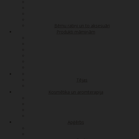
Bērnu ratiņi un to aksesuāri
Produkti māmiņām
Tējas
Kosmētika un aromterapija
Apģērbs