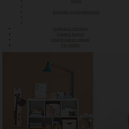
Bodiji
Romperi un kombinezoni
Grāmatas bērniem
Dāvanu kuponi
Izpārdošanas veikals
Par Avietė