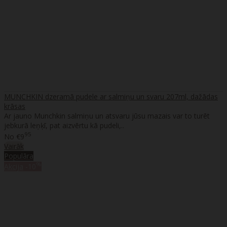
MUNCHKIN dzeramā pudele ar salmiņu un svaru 207ml, dažādas
krāsas
Ar jauno Munchkin salmiņu un atsvaru jūsu mazais var to turēt
jebkurā leņķī, pat aizvērtu kā pudeli,..
95
No
€9
Vairāk
Populāra
%
Akcija
-10