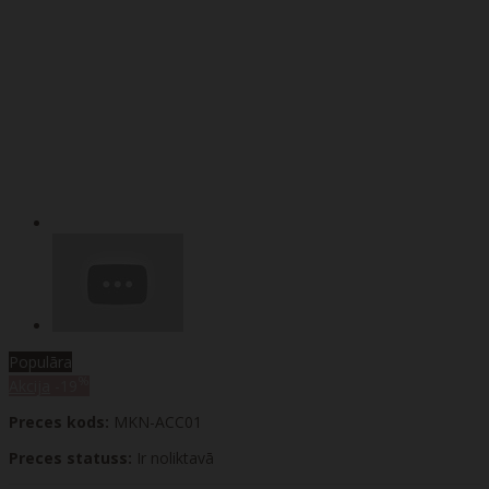
Populāra
%
Akcija
-19
Preces kods:
MKN-ACC01
Preces statuss:
Ir noliktavā