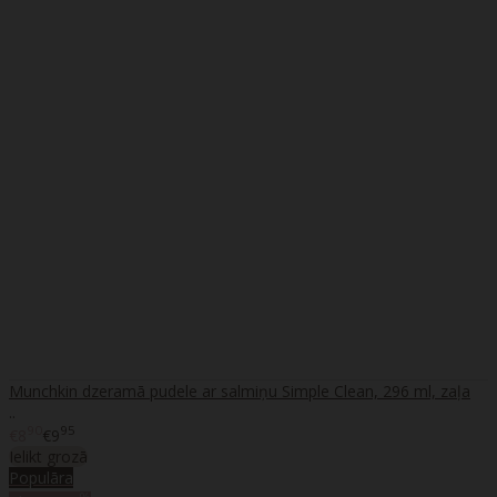
Munchkin dzeramā pudele ar salmiņu Simple Clean, 296 ml, zaļa
..
90
95
€8
€9
Ielikt grozā
Populāra
%