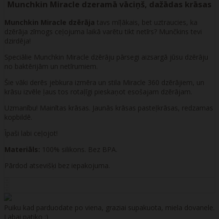
Munchkin Miracle dzeramā vāciņš, dažādas krāsas
Munchkin Miracle dzērāja
tavs mīļākais, bet uztraucies, ka
dzērāja zīmogs ceļojuma laikā varētu tikt netīrs? Munčkins tevi
dzirdēja!
Speciālie Munchkin Miracle dzērāju pārsegi aizsargā jūsu dzērāju
no baktērijām un netīrumiem.
Šie vāki derēs jebkura izmēra un stila Miracle 360 ​​dzērājiem, un
krāsu izvēle ļaus tos rotaļīgi pieskaņot esošajam dzērājam.
Uzmanību! Mainītas krāsas. Jaunās krāsas pasteļkrāsas, redzamas
kopbildē.
Īpaši labi ceļojot!
Materiāls:
100% silikons. Bez BPA.
Pārdod atsevišķi bez iepakojuma.
Puiku kad parduodate po viena, graziai supakuota, miela dovanele.
Labai patiko :)