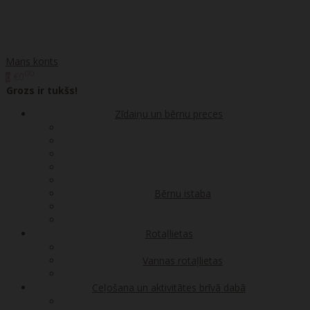
Mans konts
00
€0
0
Grozs ir tukšs!
Zīdaiņu un bērnu preces
Bērnu istaba
Rotaļlietas
Vannas rotaļlietas
Ceļošana un aktivitātes brīvā dabā