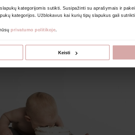
Bodiji
 slapukų kategorijomis sutikti. Susipažinti su aprašymais ir pakei
Romperi un kombinezoni
pukų kategorijos. Užblokavus kai kurių tipų slapukus gali sutrikt
Prenumeruoti
 mūsų
privatumo politikoje
.
Grāmatas bērniem
Dāvanu kuponi
Izpārdošanas veikals
ku gauti naujienlaiškius ir kitą informaciją nurodytu el. paštu.
Par Avietė
Keisti
nformacijos, kaip tvarkome duomenis, skaitykite Privatumo politikoje.