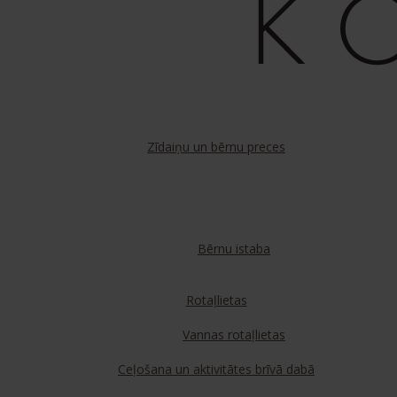
Zīdaiņu un bērnu preces
Bērnu istaba
Rotaļlietas
Vannas rotaļlietas
Ceļošana un aktivitātes brīvā dabā