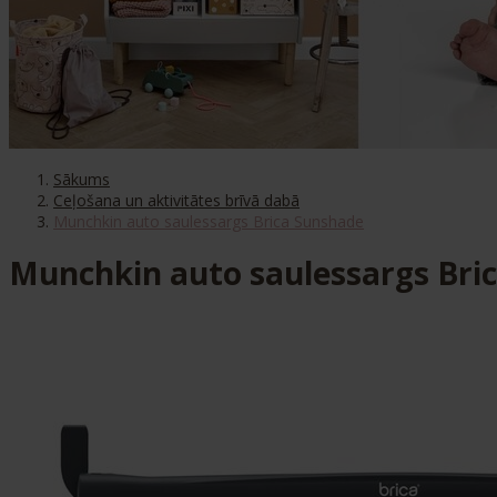
Sākums
Ceļošana un aktivitātes brīvā dabā
Munchkin auto saulessargs Brica Sunshade
Munchkin auto saulessargs Bri