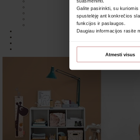
suasmeninti.
Galite pasirinkti, su kuriomis
spustelėję ant konkrečios sla
funkcijos ir paslaugos.
Daugiau informacijos rasite
Sutin
Atmesti visus
Daugiau i