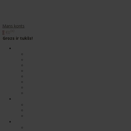
Mans konts
00
€0
0
Grozs ir tukšs!