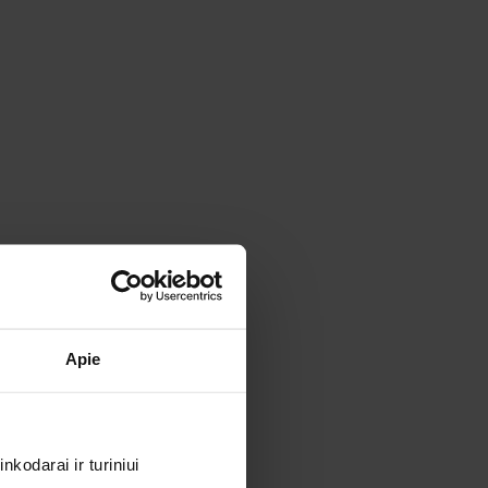
Apie
kodarai ir turiniui