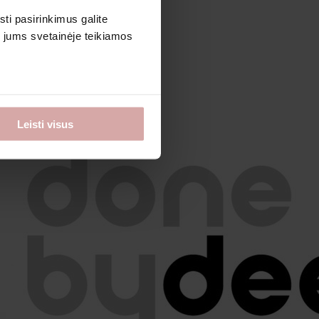
sti pasirinkimus galite
i jums svetainėje teikiamos
Leisti visus