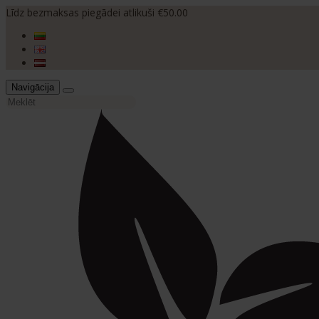
Līdz bezmaksas piegādei atlikuši €50.00
Navigācija