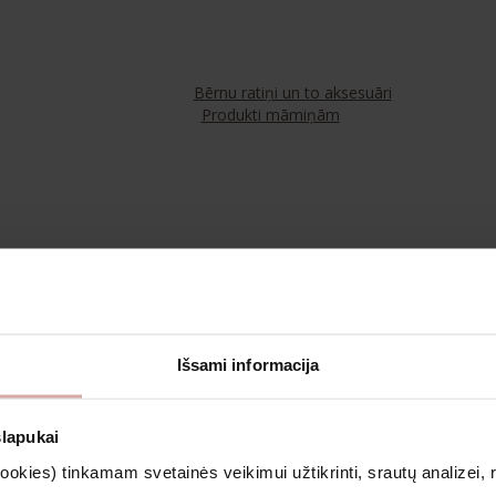
Bērnu ratiņi un to aksesuāri
Produkti māmiņām
Tējas
Kosmētika un aromterapija
Išsami informacija
Apģērbs
slapukai
kies) tinkamam svetainės veikimui užtikrinti, srautų analizei, rin