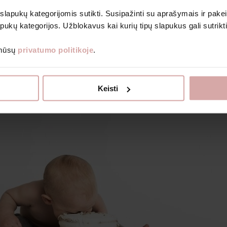
Bodiji
 slapukų kategorijomis sutikti. Susipažinti su aprašymais ir pakei
Romperi un kombinezoni
pukų kategorijos. Užblokavus kai kurių tipų slapukus gali sutrikt
Prenumeruoti
 mūsų
privatumo politikoje
.
Grāmatas bērniem
Dāvanu kuponi
Izpārdošanas veikals
ku gauti naujienlaiškius ir kitą informaciją nurodytu el. paštu.
Par Avietė
Keisti
nformacijos, kaip tvarkome duomenis, skaitykite Privatumo politikoje.