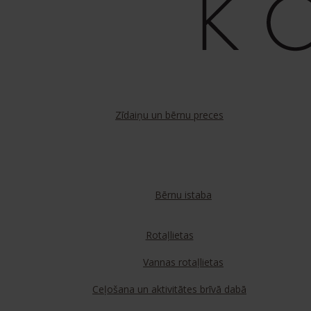
Zīdaiņu un bērnu preces
Bērnu istaba
Rotaļlietas
Vannas rotaļlietas
Ceļošana un aktivitātes brīvā dabā