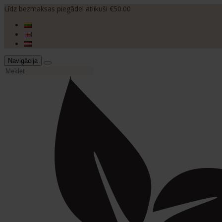
Līdz bezmaksas piegādei atlikuši €50.00
Navigācija