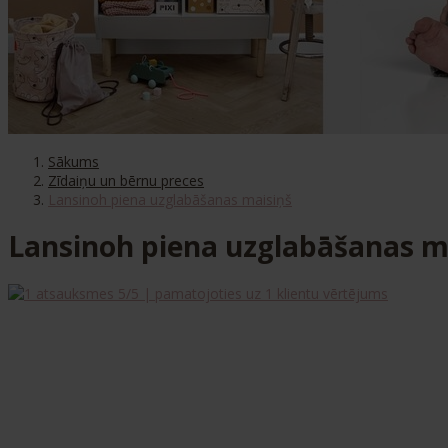
Sākums
Zīdaiņu un bērnu preces
Lansinoh piena uzglabāšanas maisiņš
Lansinoh piena uzglabāšanas m
5
/5 | pamatojoties uz
1
klientu vērtējums