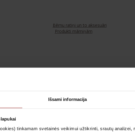
Bērnu ratiņi un to aksesuāri
Produkti māmiņām
Tējas
Kosmētika un aromterapija
Išsami informacija
Apģērbs
slapukai
kies) tinkamam svetainės veikimui užtikrinti, srautų analizei, rin