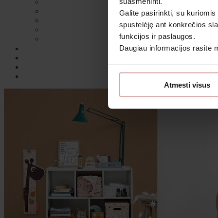
suasmeninti.
Galite pasirinkti, su kuriomis
spustelėję ant konkrečios sla
funkcijos ir paslaugos.
Daugiau informacijos rasite
Sutin
Atmesti visus
Daugiau i