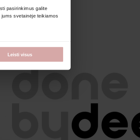
sti pasirinkimus galite
i jums svetainėje teikiamos
Leisti visus