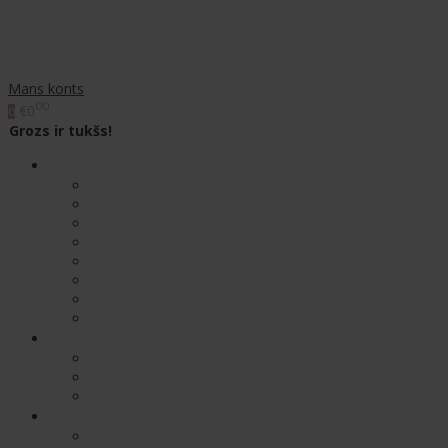
Mans konts
00
€0
0
Grozs ir tukšs!