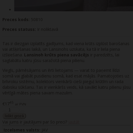
Preces kods:
50810
Preces statuss:
Ir noliktavā
Tas ir diezgan izplatīts gadījums, kad viena krūts izplūst barošanas
vai atšķiršanas laikā, un Lansinohs uzskata, ka tā ir liela piena
izšķiešana.
Lansinoh krūts piena savācējs
ir paredzēts, lai
saglabātu katru jūsu saražotā piena pilienu.
Viegls, pārnēsājams un ērti lietojams — varat to paņemt līdzi
somā vai glabāt pusdienu somā, kad esat mājās. Pamatojoties uz
brīvroku sistēmu, kolektors vienkārši cieši pieguļ krūtīm un rada
dabisku sūkšanu. Tas ir vienkāršs veids, kā savākt katru pilienu jūsu
vērtīgā mātes piena savam mazulim.
45
€17
ar PVN
Vai jums ir jautājumi par šo preci?
Jautāt
Izcelsmes valsts:
JAV