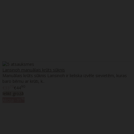
Lansinoh manuālais krūts sūknis
Manuālais krūts sūknis Lansinoh ir lieliska izvēle sievietēm, kuras
baro bērnu ar krūti, k..
70
90
€33
€44
Ielikt grozā
%
Akcija
-31