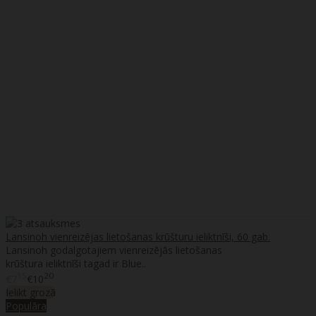
Lansinoh vienreizējas lietošanas krūšturu ieliktnīši, 60 gab.
Lansinoh godalgotajiem vienreizējās lietošanas
krūštura ieliktnīši tagad ir Blue..
15
20
€7
€10
Ielikt grozā
Populāra