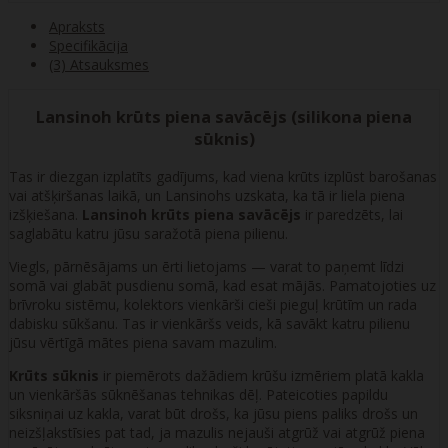
Apraksts
Specifikācija
(3) Atsauksmes
Lansinoh krūts piena savācējs (silikona piena
sūknis)
Tas ir diezgan izplatīts gadījums, kad viena krūts izplūst barošanas
vai atšķiršanas laikā, un Lansinohs uzskata, ka tā ir liela piena
izšķiešana.
Lansinoh krūts piena savācējs
ir paredzēts, lai
saglabātu katru jūsu saražotā piena pilienu.
Viegls, pārnēsājams un ērti lietojams — varat to paņemt līdzi
somā vai glabāt pusdienu somā, kad esat mājās. Pamatojoties uz
brīvroku sistēmu, kolektors vienkārši cieši pieguļ krūtīm un rada
dabisku sūkšanu. Tas ir vienkāršs veids, kā savākt katru pilienu
jūsu vērtīgā mātes piena savam mazulim.
Krūts sūknis
ir piemērots dažādiem krūšu izmēriem platā kakla
un vienkāršās sūknēšanas tehnikas dēļ. Pateicoties papildu
siksniņai uz kakla, varat būt drošs, ka jūsu piens paliks drošs un
neizšļakstīsies pat tad, ja mazulis nejauši atgrūž vai atgrūž piena