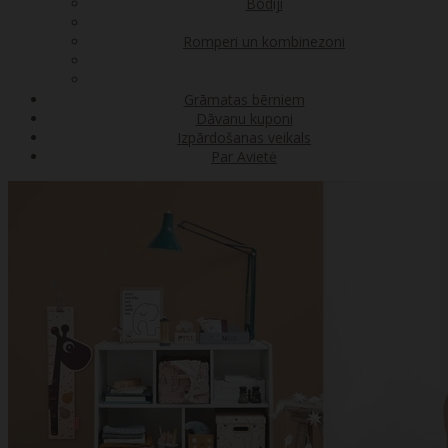
Bodiji
Romperi un kombinezoni
Grāmatas bērniem
Dāvanu kuponi
Izpārdošanas veikals
Par Avietė