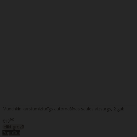
Munchkin karstumizturīgs automašīnas saules aizsargs, 2 gab.
..
90
€18
Ielikt grozā
Populāra