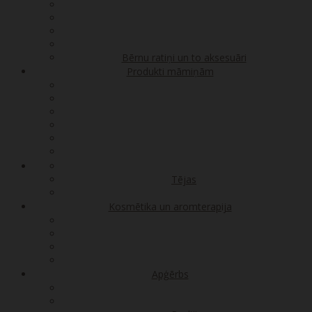
Bērnu ratiņi un to aksesuāri
Produkti māmiņām
Tējas
Kosmētika un aromterapija
Apģērbs