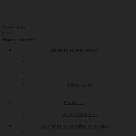
Mans konts
00
€0
0
Grozs ir tukšs!
Zīdaiņu un bērnu preces
Bērnu istaba
Rotaļlietas
Vannas rotaļlietas
Ceļošana un aktivitātes brīvā dabā