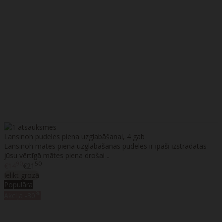
Lansinoh pudeles piena uzglabāšanai, 4 gab
Lansinoh mātes piena uzglabāšanas pudeles ir īpaši izstrādātas
jūsu vērtīgā mātes piena drošai ..
90
50
€14
€21
Ielikt grozā
Populāra
%
Akcija
-30