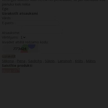
pienuka kiek reikia
Egle
Uzrakstīt atsauksmi
Vārds:
E-pasts:
Atsauksme:
Vērtējums:
Ievadiet attēlā redzamo kodu:
Uzrakstīt
Silikona
,
Piena
,
Savācējs
,
Sūknis
,
Lansinoh
,
Krūts
,
Mātes
Saistītie produkti
%
Akcija
-25