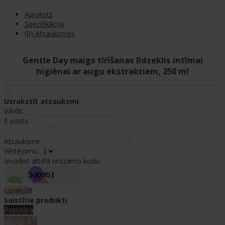
Apraksts
Specifikācija
(0) Atsauksmes
Gentle Day maigs tīrīšanas līdzeklis intīmai
higiēnai ar augu ekstraktiem, 250 ml
Uzrakstīt atsauksmi
Vārds:
E-pasts:
Atsauksme:
Vērtējums:
Ievadiet attēlā redzamo kodu:
Uzrakstīt
Saistītie produkti
Populāra
%
Akcija
-8