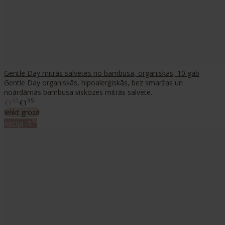
Gentle Day mitrās salvetes no bambusa, organiskas, 10 gab
Gentle Day organiskās, hipoalerģiskās, bez smaržas un
noārdāmās bambusa viskozes mitrās salvete..
85
95
€1
€1
Ielikt grozā
%
Akcija
-5