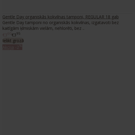
Gentle Day organiskās kokvilnas tamponi, REGULAR 18 gab
Gentle Day tamponi no organiskās kokvilnas, izgatavoti bez
kaitīgām ķīmiskām vielām, nehlorēti, bez ..
60
95
€3
€3
Ielikt grozā
%
Akcija
-2