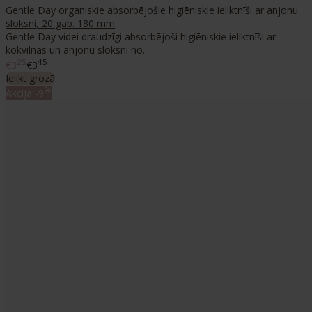
Gentle Day organiskie absorbējošie higiēniskie ieliktnīši ar anjonu
sloksni, 20 gab. 180 mm
Gentle Day videi draudzīgi absorbējoši higiēniskie ieliktnīši ar
kokvilnas un anjonu sloksni no..
25
45
€3
€3
Ielikt grozā
%
Akcija
-9