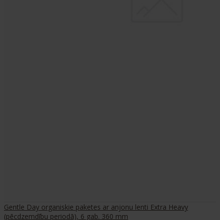
Gentle Day organiskie paketes ar anjonu lenti Extra Heavy
(pēcdzemdību periodā), 6 gab. 360 mm