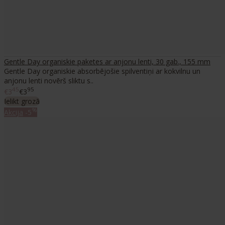
Gentle Day organiskie paketes ar anjonu lenti, 30 gab., 155 mm
Gentle Day organiskie absorbējošie spilventiņi ar kokvilnu un
anjonu lenti novērš sliktu s..
45
95
€3
€3
Ielikt grozā
%
Akcija
-5