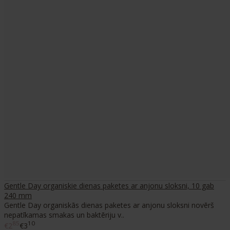
Gentle Day organiskie dienas paketes ar anjonu sloksni, 10 gab
240 mm
Gentle Day organiskās dienas paketes ar anjonu sloksni novērš
nepatīkamas smakas un baktēriju v..
85
10
€2
€3