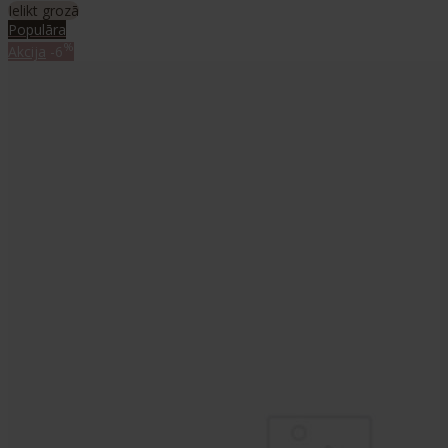
Ielikt grozā
Populāra
%
Akcija
-6