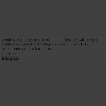
Gentle Day ekoloģiskie paliktņi ar anjonu lenti, 15 gab., 155 mm
Gentle Day organiskie absorbējošie spilventiņi ar kokvilnu un
anjonu lenti novērš sliktu smaku ..
85
95
€1
€1
Ielikt grozā