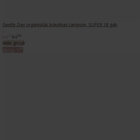
Gentle Day organiskās kokvilnas tamponi, SUPER 18 gab
..
20
30
€4
€4
Ielikt grozā
%
Akcija
-5