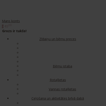
Mans konts
00
€0
0
Grozs ir tukšs!
Zīdaiņu un bērnu preces
Bērnu istaba
Rotaļlietas
Vannas rotaļlietas
Ceļošana un aktivitātes brīvā dabā