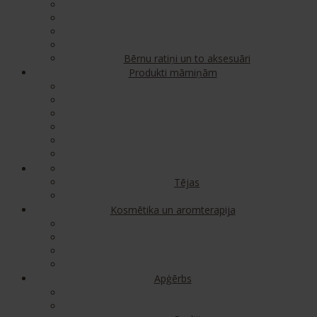
Bērnu ratiņi un to aksesuāri
Produkti māmiņām
Tējas
Kosmētika un aromterapija
Apģērbs