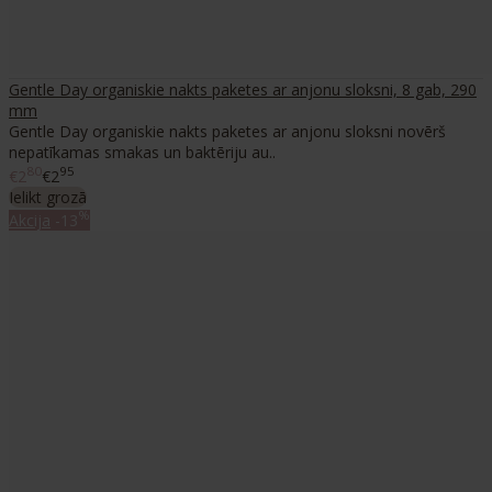
Gentle Day organiskie nakts paketes ar anjonu sloksni, 8 gab, 290
mm
Gentle Day organiskie nakts paketes ar anjonu sloksni novērš
nepatīkamas smakas un baktēriju au..
80
95
€2
€2
Ielikt grozā
%
Akcija
-13