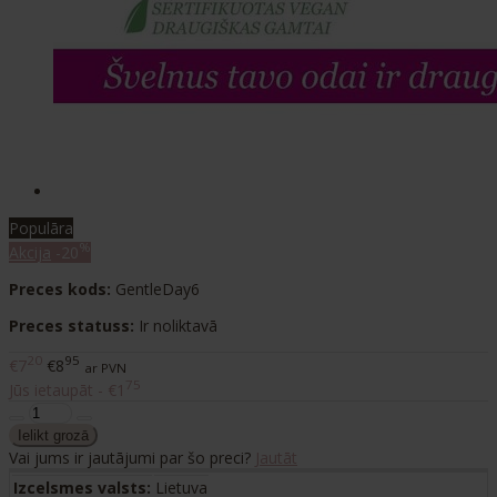
Populāra
%
Akcija
-20
Preces kods:
GentleDay6
Preces statuss:
Ir noliktavā
20
95
€7
€8
ar PVN
75
Jūs ietaupāt - €1
Vai jums ir jautājumi par šo preci?
Jautāt
Izcelsmes valsts:
Lietuva