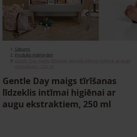
Sākums
Produkti māmiņām
Gentle Day maigs tīrīšanas līdzeklis intīmai higiēnai ar augu
ekstraktiem, 250 ml
Gentle Day maigs tīrīšanas
līdzeklis intīmai higiēnai ar
augu ekstraktiem, 250 ml