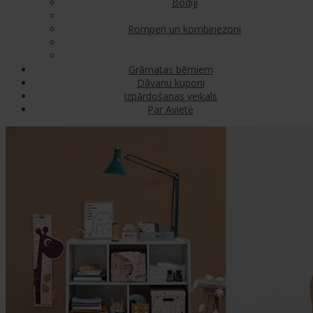
Bodiji
Romperi un kombinezoni
Grāmatas bērniem
Dāvanu kuponi
Izpārdošanas veikals
Par Avietė