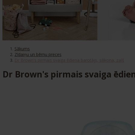
Sākums
Zīdaiņu un bērnu preces
Dr Brown's pirmais svaiga ēdiena barotājs, silikona, zaļš
Dr Brown's pirmais svaiga ēdiena