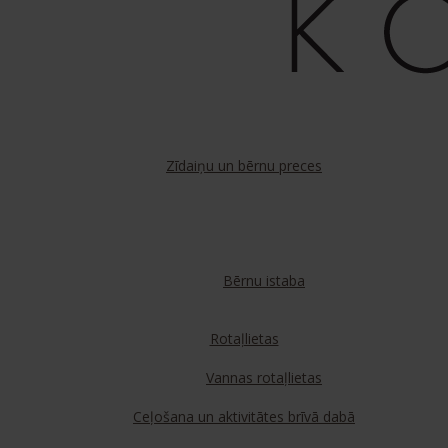
Zīdaiņu un bērnu preces
Bērnu istaba
Rotaļlietas
Vannas rotaļlietas
Ceļošana un aktivitātes brīvā dabā