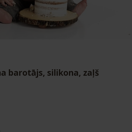
 barotājs, silikona, zaļš