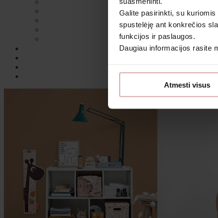
suasmeninti.
Galite pasirinkti, su kuriomis
spustelėję ant konkrečios sla
funkcijos ir paslaugos.
Daugiau informacijos rasite
Sutin
Atmesti visus
Daugiau i