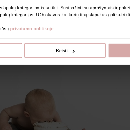
Bodiji
 slapukų kategorijomis sutikti. Susipažinti su aprašymais ir pakei
Romperi un kombinezoni
pukų kategorijos. Užblokavus kai kurių tipų slapukus gali sutrikt
Prenumeruoti
 mūsų
privatumo politikoje
.
Grāmatas bērniem
Dāvanu kuponi
Izpārdošanas veikals
ku gauti naujienlaiškius ir kitą informaciją nurodytu el. paštu.
Par Avietė
Keisti
nformacijos, kaip tvarkome duomenis, skaitykite Privatumo politikoje.