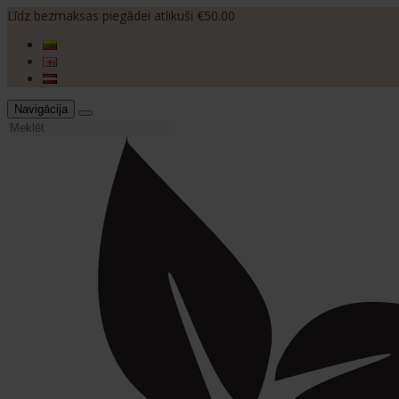
Līdz bezmaksas piegādei atlikuši €50.00
Navigācija