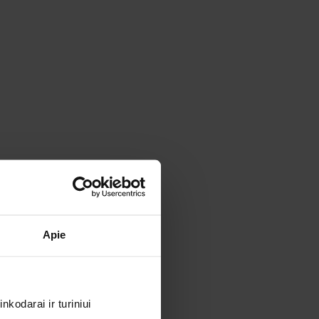
Apie
kodarai ir turiniui