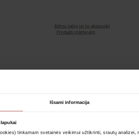
Bērnu ratiņi un to aksesuāri
Produkti māmiņām
Tējas
Kosmētika un aromterapija
Išsami informacija
Apģērbs
slapukai
kies) tinkamam svetainės veikimui užtikrinti, srautų analizei, rin