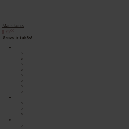
Mans konts
00
€0
0
Grozs ir tukšs!