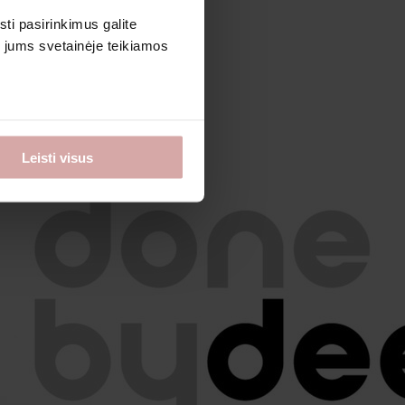
sti pasirinkimus galite
i jums svetainėje teikiamos
Leisti visus