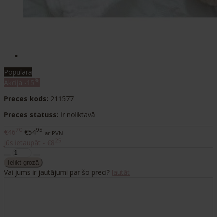
Populāra
%
Akcija
-15
Preces kods:
211577
Preces statuss:
Ir noliktavā
70
95
€46
€54
ar PVN
25
Jūs ietaupāt - €8
Vai jums ir jautājumi par šo preci?
Jautāt