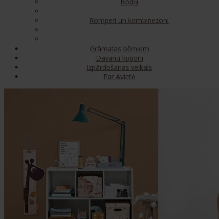
Bodiji
Romperi un kombinezoni
Grāmatas bērniem
Dāvanu kuponi
Izpārdošanas veikals
Par Avietė