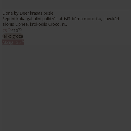
Done by Deer krāsas puzle
Septiņi koka gabaliņi palīdzēs attīstīt bērna motoriku, savukārt
zilonis Elphee, krokodils Croco, nī..
75
95
€8
€10
Ielikt grozā
%
Akcija
-35