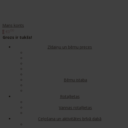
Mans konts
00
€0
0
Grozs ir tukšs!
Zīdaiņu un bērnu preces
Bērnu istaba
Rotaļlietas
Vannas rotaļlietas
Ceļošana un aktivitātes brīvā dabā