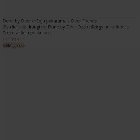
Done by Deer drēbju pakaramais Deer Friends
Jūsu lieliskie draugi no Done by Deer Ozzo nīlzirgs un krokodils
Croco ar lielu prieku un ..
75
95
€7
€11
Ielikt grozā