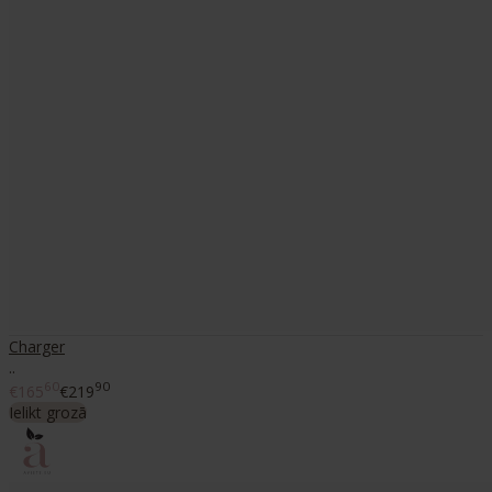
Charger
..
60
90
€165
€219
Ielikt grozā