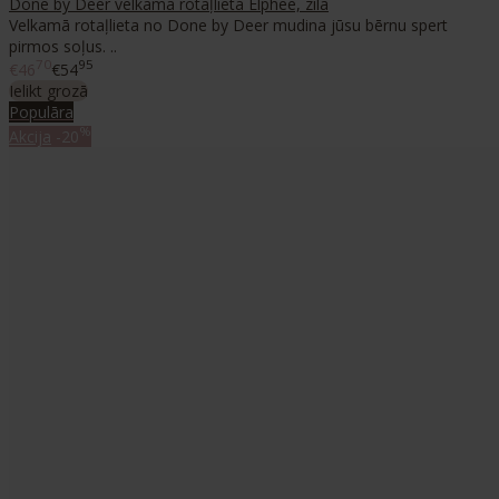
Done by Deer velkamā rotaļlieta Elphee, zila
Velkamā rotaļlieta no Done by Deer mudina jūsu bērnu spert
pirmos soļus. ..
70
95
€46
€54
Ielikt grozā
Populāra
%
Akcija
-20