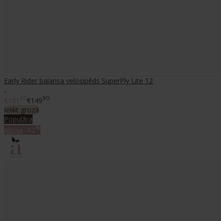
Early Rider balansa velosipēds SuperPly Lite 12
..
90
90
€101
€149
Ielikt grozā
Populāra
%
Akcija
-12