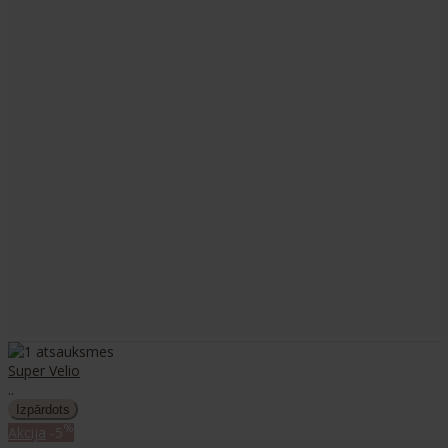
Super Velio
..
%
Akcija
-5