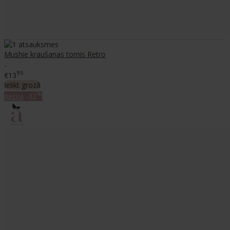
Mushie kraušanas tornis Retro
..
95
€13
Ielikt grozā
%
Akcija
-32