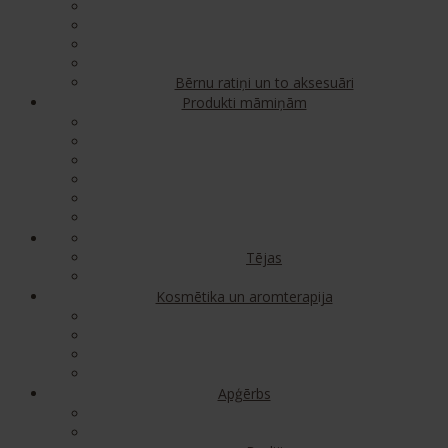
Bērnu ratiņi un to aksesuāri
Produkti māmiņām
Tējas
Kosmētika un aromterapija
Apģērbs