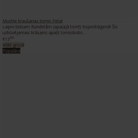
Mushie kraušanas tornis Petal
Laipni lūdzam Rundetårn (apaļajā tornī) Kopenhāgenā! Šis
uzbūvējamais krāsains apaļš tornis&nbs..
95
€13
Ielikt grozā
Populāra