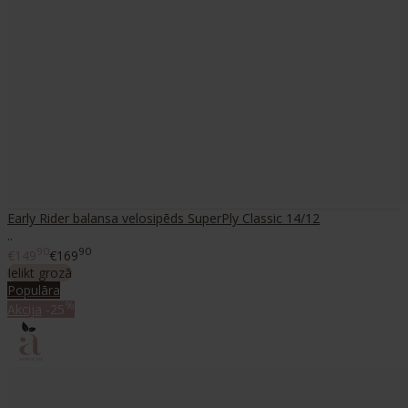
Early Rider balansa velosipēds SuperPly Classic 14/12
..
90
90
€149
€169
Ielikt grozā
Populāra
%
Akcija
-25