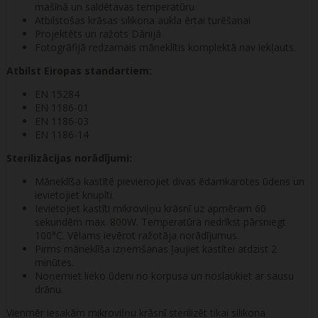
mašīnā un saldētavas temperatūru
Atbilstošas ​​krāsas silikona aukla ērtai turēšanai
Projektēts un ražots Dānijā
Fotogrāfijā redzamais māneklītis komplektā nav iekļauts.
Atbilst Eiropas standartiem:
EN 15284
EN 1186-01
EN 1186-03
EN 1186-14
Sterilizācijas norādījumi:
Māneklīša kastītē pievienojiet divas ēdamkarotes ūdens un
ievietojiet knupīti.
Ievietojiet kastīti mikroviļņu krāsnī uz apmēram 60
sekundēm max. 800W. Temperatūra nedrīkst pārsniegt
100°C. Vēlams ievērot ražotāja norādījumus.
Pirms māneklīša izņemšanas ļaujiet kastītei atdzist 2
minūtes.
Noņemiet lieko ūdeni no korpusa un noslaukiet ar sausu
drānu.
Vienmēr iesakām mikroviļņu krāsnī sterilizēt tikai silikona