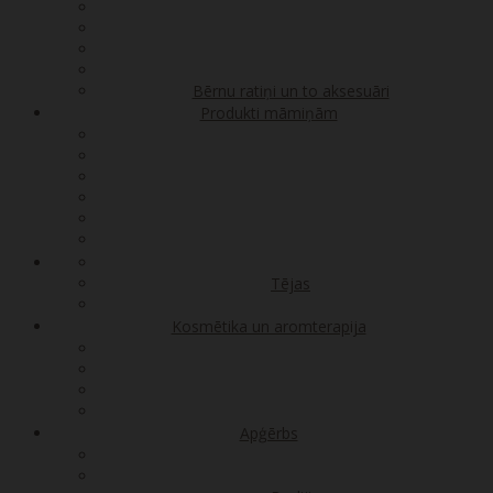
Bērnu ratiņi un to aksesuāri
Produkti māmiņām
Tējas
Kosmētika un aromterapija
Apģērbs