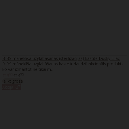
BIBS māneklīša uzglabāšanas (sterilizācijas) kastīte Dusky Lilac
BIBS māneklīša uzglabāšanas kaste ir daudzfunkcionāls produkts,
ko var izmantot ne tikai m..
85
95
€13
€14
Ielikt grozā
%
Akcija
-2