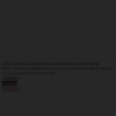
BIBS māneklīša uzglabāšanas (sterilizācijas) kastīte Vanilla
BIBS māneklīša uzglabāšanas kaste ir daudzfunkcionāls produkts,
ko var izmantot ne tikai mānekl..
Populāra
%
Akcija
-4