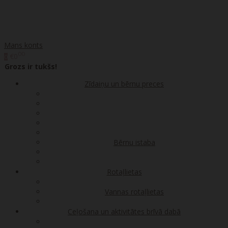
Mans konts
00
€0
0
Grozs ir tukšs!
Zīdaiņu un bērnu preces
Bērnu istaba
Rotaļlietas
Vannas rotaļlietas
Ceļošana un aktivitātes brīvā dabā