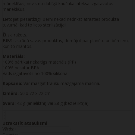
māneklīšus, nevis no dabīgā kaučuka lateksa izgatavotus
māneklīšus.
Lietojiet piesardzīgi! Bērni nekad nedrīkst atrasties produkta
tuvumā, kad to lieto sterilizācijai!
Ētiski ražots.
BIBS izstrādā savus produktus, domājot par planētu un bērniem,
kuri to mantos.
Materiāls:
100% pārtikai nekaitīgs materiāls (PP)
100% nesatur BPA.
Vads izgatavots no 100% silikona.
Kopšana:
Var mazgāt trauku mazgājamā mašīnā.
Izmērs:
50 x 72 x 72 cm.
Svars:
42 g (ar ieliktni) vai 28 g (bez ieliktņa).
Uzrakstīt atsauksmi
Vārds:
E-pasts: