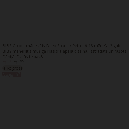
BIBS Colour māneklītis Deep Space / Petrol 6-18 mēneši, 2 gab
BIBS māneklītis mūžīgā klasiskā apaļā dizainā. Izstrādāts un ražots
Dānijā. Dziļās telpas&..
90
95
€11
€11
Ielikt grozā
%
Akcija
-5