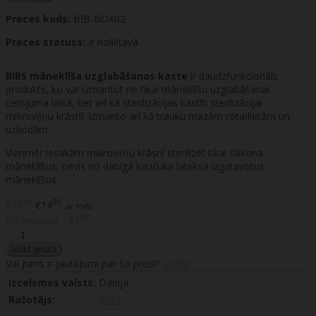
Preces kods:
BIB-BOX02
Preces statuss:
Ir noliktavā
BIBS māneklīša uzglabāšanas kaste
ir daudzfunkcionāls
produkts, ko var izmantot ne tikai māneklīšu uzglabāšanai
ceļojuma laikā, bet arī kā sterilizācijas kastīti sterilizācijai
mikroviļņu krāsnī. Izmanto arī kā trauku mazām rotaļlietām un
uzkodām.
Vienmēr iesakām mikroviļņu krāsnī sterilizēt tikai silikona
māneklīšus, nevis no dabīgā kaučuka lateksa izgatavotus
māneklīšus.
95
95
€13
€14
ar PVN
00
Jūs ietaupāt - €1
Vai jums ir jautājumi par šo preci?
Jautāt
Izcelsmes valsts:
Danija
Ražotājs:
BIBS