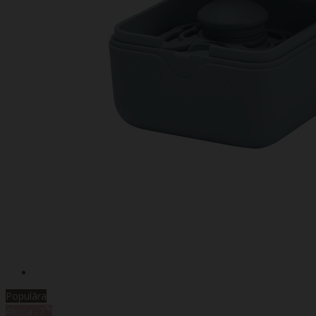
Populāra
%
Akcija
-7