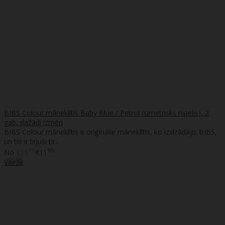
BIBS Colour māneklītis Baby Blue / Petrol (simetrisks nipelis), 2
gab, dažādi izmēri
BIBS Colour māneklītis ir oriģinālie māneklītis, ko izstrādājis BIBS,
un tie ir bijuši tir..
70
95
No
€11
€11
Vairāk