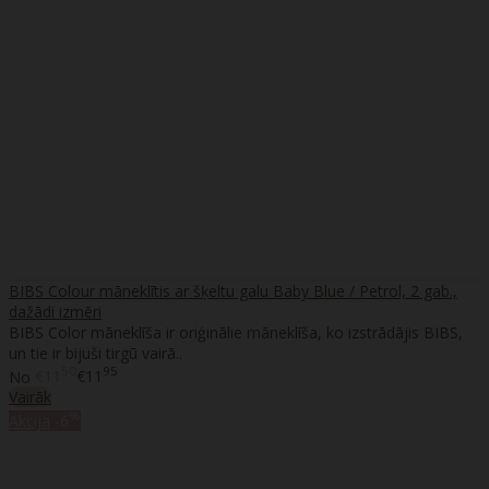
BIBS Colour māneklītis ar šķeltu galu Baby Blue / Petrol, 2 gab.,
dažādi izmēri
BIBS Color māneklīša ir oriģinālie māneklīša, ko izstrādājis BIBS,
un tie ir bijuši tirgū vairā..
50
95
No
€11
€11
Vairāk
%
Akcija
-6