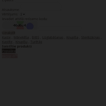
Atsauksme:
Vērtējums:
Ievadiet attēlā redzamo kodu:
Uzrakstīt
Kaste
,
Māneklīša
,
BIBS
,
Uzglabāšanas
,
Knupīša
,
Sterilizācijas
,
Kastīte
,
Knupīšu
,
Turētāji
Saistītie produkti
Populāra
%
Akcija
-0