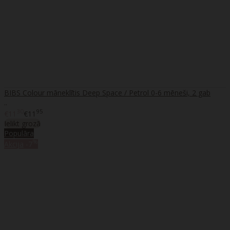
BIBS Colour māneklītis Deep Space / Petrol 0-6 mēneši, 2 gab
..
30
95
€11
€11
Ielikt grozā
Populāra
%
Akcija
-7