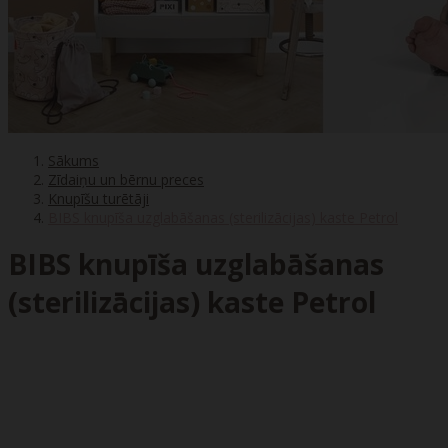
Sākums
Zīdaiņu un bērnu preces
Knupīšu turētāji
BIBS knupīša uzglabāšanas (sterilizācijas) kaste Petrol
BIBS knupīša uzglabāšanas
(sterilizācijas) kaste Petrol