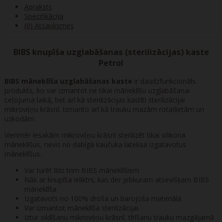
Apraksts
Specifikācija
(0) Atsauksmes
BIBS knupīša uzglabāšanas (sterilizācijas) kaste
Petrol
BIBS māneklīša uzglabāšanas kaste
ir daudzfunkcionāls
produkts, ko var izmantot ne tikai māneklīšu uzglabāšanai
ceļojuma laikā, bet arī kā sterilizācijas kastīti sterilizācijai
mikroviļņu krāsnī. Izmanto arī kā trauku mazām rotaļlietām un
uzkodām.
Vienmēr iesakām mikroviļņu krāsnī sterilizēt tikai silikona
māneklīšus, nevis no dabīgā kaučuka lateksa izgatavotus
māneklīšus.
Var turēt līdz trim BIBS māneklīšiem
Nāk ar knupīša ieliktni, kas der jebkuram atsevišķam BIBS
māneklīša
Izgatavots no 100% droša un barojoša materiāla
Var izmantot māneklīša sterilizācijai
Iztur sildīšanu mikroviļņu krāsnī, tīrīšanu trauku mazgājamā