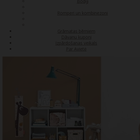
Bodiji
Romperi un kombinezoni
Grāmatas bērniem
Dāvanu kuponi
Izpārdošanas veikals
Par Avietė