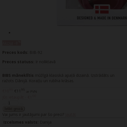
%
Akcija
-8
Preces kods:
BIB-92
Preces statuss:
Ir noliktavā
BIBS māneklītis
mūžīgā klasiskā apaļā dizainā. Izstrādāts un
ražots Dānijā. Koraļļu un rubīna krāsas.
95
95
€10
€11
ar PVN
00
Jūs ietaupāt - €1
Vai jums ir jautājumi par šo preci?
Jautāt
Izcelsmes valsts:
Danija