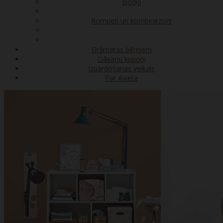
Bodiji
Romperi un kombinezoni
Grāmatas bērniem
Dāvanu kuponi
Izpārdošanas veikals
Par Avietė