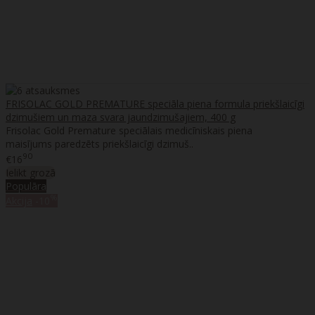
FRISOLAC GOLD PREMATURE speciāla piena formula priekšlaicīgi
dzimušiem un maza svara jaundzimušajiem, 400 g
Frisolac Gold Premature speciālais medicīniskais piena
maisījums paredzēts priekšlaicīgi dzimuš..
90
€16
Ielikt grozā
Populāra
%
Akcija
-10