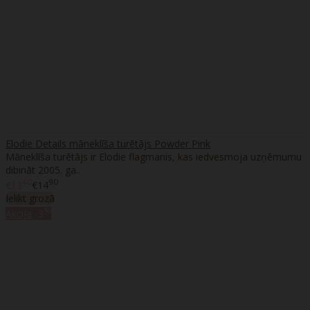
Elodie Details māneklīša turētājs Powder Pink
Māneklīša turētājs ir Elodie flagmanis, kas iedvesmoja uzņēmumu
dibināt 2005. ga..
40
90
€13
€14
Ielikt grozā
%
Akcija
-3