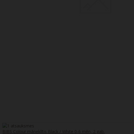
BIBS Colour māneklītis Black / White 0-6 mēn, 2 gab.