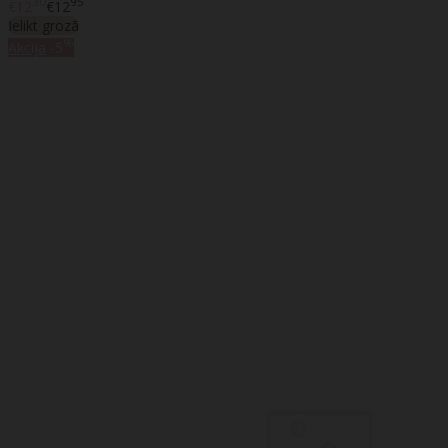
30
95
€12
€12
Ielikt grozā
%
Akcija
-5