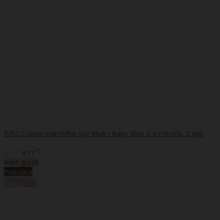
BIBS Colour māneklītis Sky Blue / Baby Blue 0-6 mēneši, 2 gab
..
55
95
€11
€11
Ielikt grozā
Populāra
%
Akcija
-5