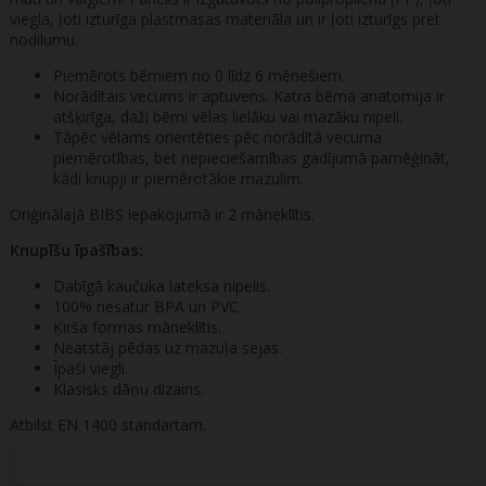
viegla, ļoti izturīga plastmasas materiāla un ir ļoti izturīgs pret
nodilumu.
Piemērots bērniem no 0 līdz 6 mēnešiem.
Norādītais vecums ir aptuvens. Katra bērna anatomija ir
atšķirīga, daži bērni vēlas lielāku vai mazāku nipeli.
Tāpēc vēlams orientēties pēc norādītā vecuma
piemērotības, bet nepieciešamības gadījumā pamēģināt,
kādi knupji ir piemērotākie mazulim.
Oriģinālajā BIBS iepakojumā ir 2 māneklītis.
Knupīšu īpašības:
Dabīgā kaučuka lateksa nipelis.
100% nesatur BPA un PVC.
Ķirša formas māneklītis.
Neatstāj pēdas uz mazuļa sejas.
Īpaši viegli.
Klasisks dāņu dizains.
Atbilst EN 1400 standartam.