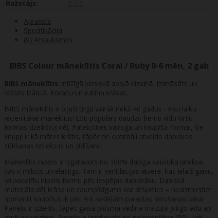
Ražotājs:
BIBS
Apraksts
Specifikācija
(0) Atsauksmes
BIBS Colour māneklītis Coral / Ruby 0-6 mēn, 2 gab
BIBS māneklītis
mūžīgā klasiskā apaļā dizainā. Izstrādāts un
ražots Dānijā. Koraļļu un rubīna krāsas.
BIBS māneklītis ir bijuši tirgū vairāk nekā 40 gadus - visu laiku
iecienītākie māneklītis! Ļoti populārs daudzu bērnu vidū ķiršu
formas dzelkšņa dēļ. Pateicoties vairoga un knupīša formai, šie
knupji ir kā mātes krūtis, tāpēc tie optimāli atveido dabiskos
sūkšanas refleksus un zīdīšanu.
Māneklītis nipelis ir izgatavots no 100% dabīgā kaučuka lateksa,
kas ir mīksts un elastīgs. Tam ir ventilācijas atvere, kas ielaiž gaisu,
lai padarītu nipelis formu pēc iespējas dabiskāku. Dabiskā
materiāla dēļ krāsa un caurspīdīgums var atšķirties – neaizmirstiet
nomainīt knupīšus ik pēc 4-6 nedēļām parastas lietošanas laikā!
Panelis ir izliekts, tāpēc gaisa plūsma vēdina mazuļa jutīgo ādu ap
muti un vaigiem. Panelis ir izgatavots no polipropilēna (PP), ļoti