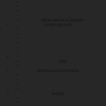
Bērnu ratiņi un to aksesuāri
Produkti māmiņām
Tējas
Kosmētika un aromterapija
Apģērbs