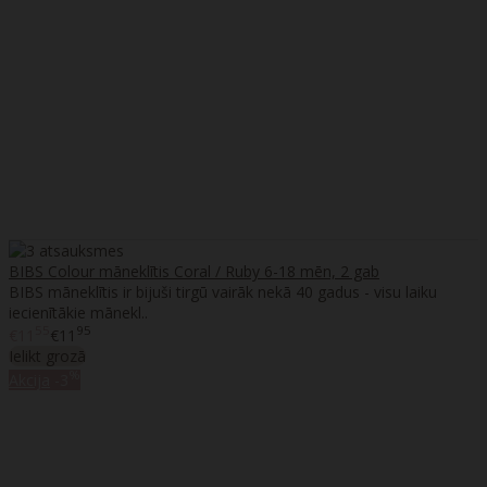
BIBS Colour māneklītis Coral / Ruby 6-18 mēn, 2 gab
BIBS māneklītis ir bijuši tirgū vairāk nekā 40 gadus - visu laiku
iecienītākie mānekl..
55
95
€11
€11
Ielikt grozā
%
Akcija
-3