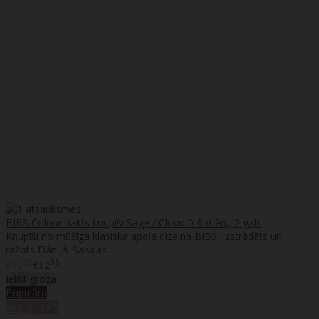
BIBS Colour nakts knupīši Sage / Cloud 0-6 mēn., 2 gab.
Knupīši no mūžīga klasiska apaļa dizaina BIBS. Izstrādāts un
ražots Dānijā. Salvijas ..
25
95
€12
€12
Ielikt grozā
Populāra
%
Akcija
-15