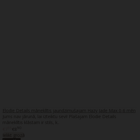
Elodie Details māneklītis jaundzimušajam Hazy Jade Max 0-6 mēn
Jums nav jārunā, lai izteiktu sevi! Plašajam Elodie Details
māneklītis klāstam ir stils, k..
55
90
€7
€8
Ielikt grozā