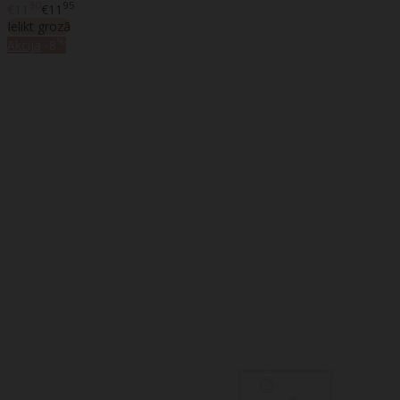
30
95
€11
€11
Ielikt grozā
%
Akcija
-8