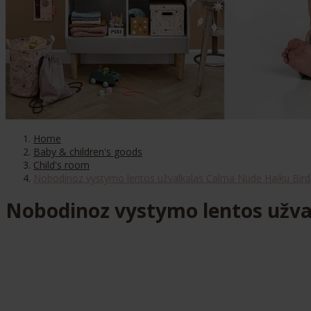
Home
Baby & children's goods
Child's room
Nobodinoz vystymo lentos užvalkalas Calma Nude Haiku Birds
Nobodinoz vystymo lentos užval