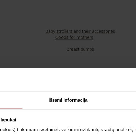
Baby strollers and their accessories
Goods for mothers
Breast pumps
Food
Teas
Išsami informacija
Cosmetics & Aromatherapy
slapukai
kies) tinkamam svetainės veikimui užtikrinti, srautų analizei, rin
Clothing