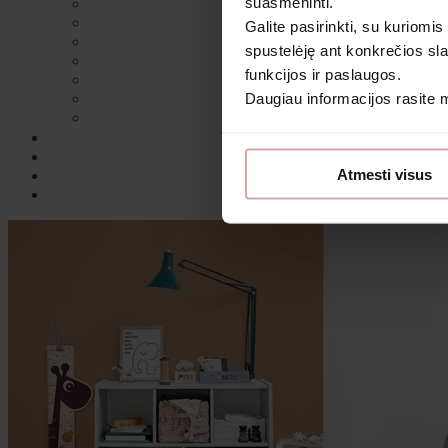
suasmeninti.
Galite pasirinkti, su kuriomis
spustelėję ant konkrečios sla
funkcijos ir paslaugos.
Daugiau informacijos rasite
Sutin
Atmesti visus
Daugiau i