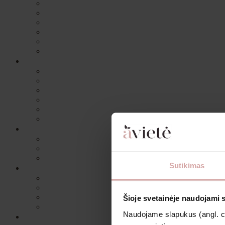
Sutikimas
Šioje svetainėje naudojami 
Naudojame slapukus (angl. coo