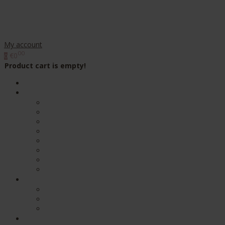
My account
00
€0
0
Product cart is empty!