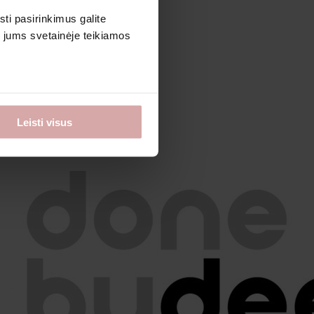
sti pasirinkimus galite
i jums svetainėje teikiamos
Leisti visus