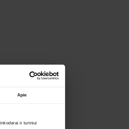
Apie
kodarai ir turiniui