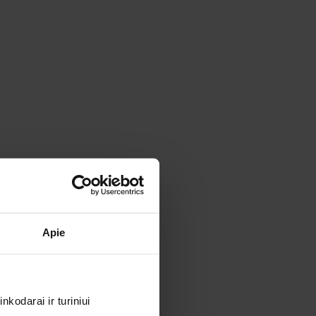
Apie
kodarai ir turiniui