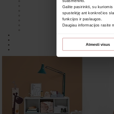
suasmeninti.
Galite pasirinkti, su kuriomis
spustelėję ant konkrečios sla
funkcijos ir paslaugos.
Daugiau informacijos rasite
Sutin
Atmesti visus
Daugiau i