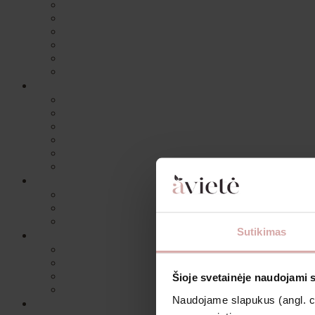
Sutikimas
Šioje svetainėje naudojami 
Naudojame slapukus (angl. coo