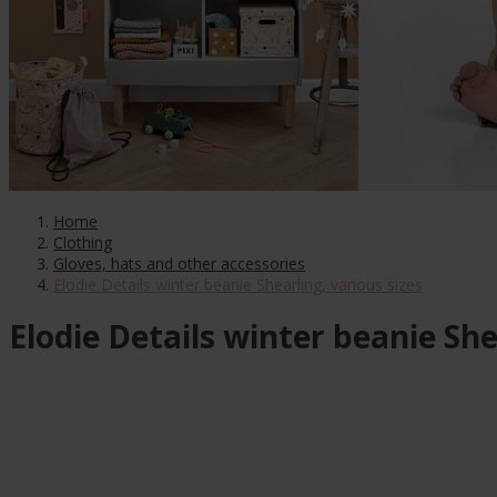
Home
Clothing
Gloves, hats and other accessories
Elodie Details winter beanie Shearling, various sizes
Elodie Details winter beanie She