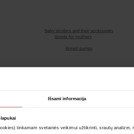
Baby strollers and their accessories
Goods for mothers
Breast pumps
Food
Teas
Išsami informacija
Cosmetics & Aromatherapy
slapukai
kies) tinkamam svetainės veikimui užtikrinti, srautų analizei, rin
Clothing