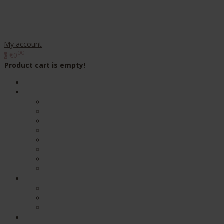
My account
00
€0
0
Product cart is empty!