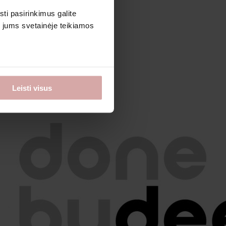
sti pasirinkimus galite
i jums svetainėje teikiamos
Leisti visus