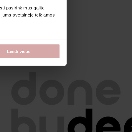
sti pasirinkimus galite
i jums svetainėje teikiamos
Leisti visus