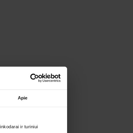
Apie
kodarai ir turiniui