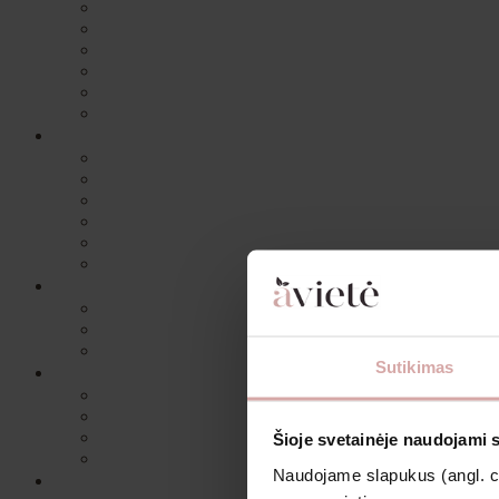
Sutikimas
Šioje svetainėje naudojami 
Naudojame slapukus (angl. coo