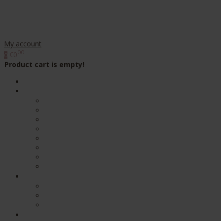
My account
00
€0
0
Product cart is empty!