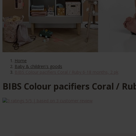
Home
Baby & children's goods
BIBS Colour pacifiers Coral / Ruby 6-18 months, 2 pk
BIBS Colour pacifiers Coral / R
5
/5 | based on
3
customer review