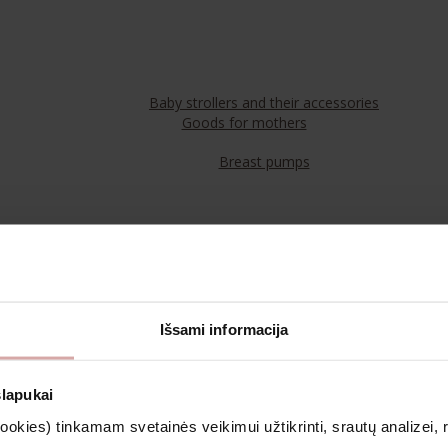
Baby strollers and their accessories
Goods for mothers
Breast pumps
Food
Teas
Išsami informacija
Cosmetics & Aromatherapy
slapukai
kies) tinkamam svetainės veikimui užtikrinti, srautų analizei, rin
Clothing