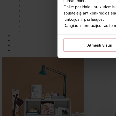
suasmeninti.
Galite pasirinkti, su kuriomis
spustelėję ant konkrečios sla
funkcijos ir paslaugos.
Daugiau informacijos rasite
Sutin
Atmesti visus
Daugiau i