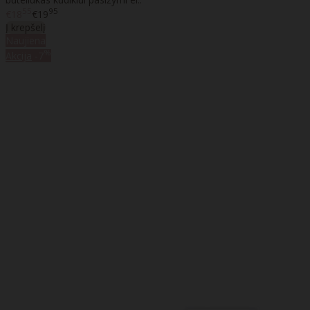
55
95
€18
€19
Į krepšelį
Naujiena
%
Akcija
-7