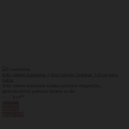
BIBS stiklinis buteliukas + lėtos tėkmės žindukas, 120 ml Ivory,
baltas
BIBS stiklinis buteliukas kūdikiui pasižymi elegantišku,
apdovanojimus pelniusiu dizainu su die..
75
95
€15
€17
Į krepšelį
Naujiena
%
Akcija
-12