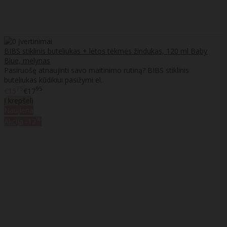
BIBS stiklinis buteliukas + lėtos tėkmės žindukas, 120 ml Baby
Blue, mėlynas
Pasiruošę atnaujinti savo maitinimo rutiną? BIBS stiklinis
buteliukas kūdikiui pasižymi el..
75
95
€15
€17
Į krepšelį
Naujiena
%
Akcija
-12