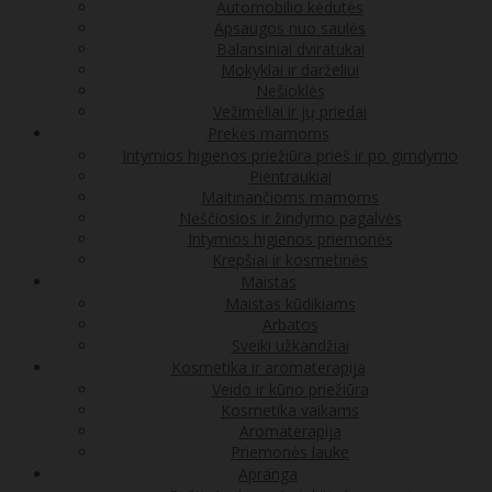
Automobilio kėdutės
Apsaugos nuo saulės
Balansiniai dviratukai
Mokyklai ir darželiui
Nešioklės
Vežimėliai ir jų priedai
Prekės mamoms
Intymios higienos priežiūra prieš ir po gimdymo
Pientraukiai
Maitinančioms mamoms
Nėščiosios ir žindymo pagalvės
Intymios higienos priemonės
Krepšiai ir kosmetinės
Maistas
Maistas kūdikiams
Arbatos
Sveiki užkandžiai
Kosmetika ir aromaterapija
Veido ir kūno priežiūra
Kosmetika vaikams
Aromaterapija
Priemonės lauke
Apranga