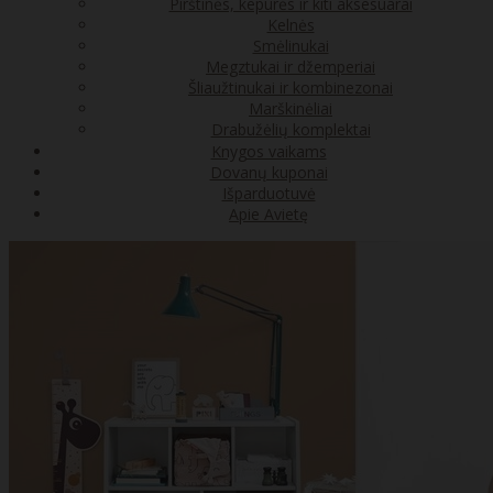
Pirštinės, kepurės ir kiti aksesuarai
Kelnės
Smėlinukai
Megztukai ir džemperiai
Šliaužtinukai ir kombinezonai
Marškinėliai
Drabužėlių komplektai
Knygos vaikams
Dovanų kuponai
Išparduotuvė
Apie Avietę