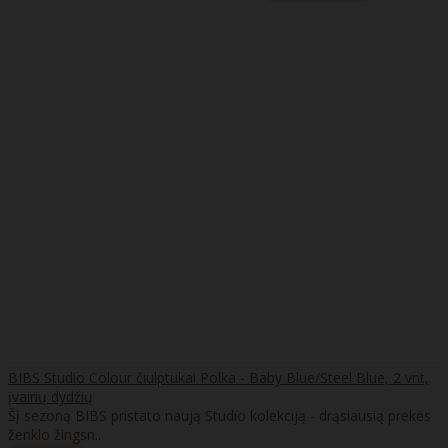
BIBS Studio Colour čiulptukai Polka - Baby Blue/Steel Blue, 2 vnt,
įvairių dydžių
Šį sezoną BIBS pristato naują Studio kolekciją - drąsiausią prekės
ženklo žingsn..