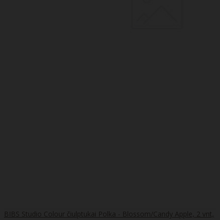
BIBS Studio Colour čiulptukai Polka - Blossom/Candy Apple, 2 vnt,