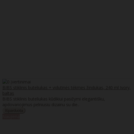
BIBS stiklinis buteliukas + vidutinės tėkmės žindukas, 240 ml Ivory,
baltas
BIBS stiklinis buteliukas kūdikiui pasižymi elegantišku,
apdovanojimus pelniusiu dizainu su die..
Naujiena