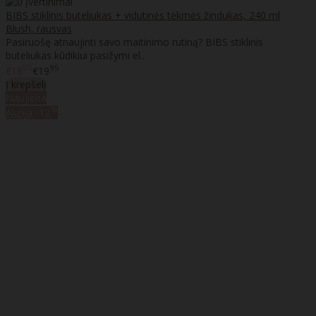
BIBS stiklinis buteliukas + vidutinės tėkmės žindukas, 240 ml
Blush, rausvas
Pasiruošę atnaujinti savo maitinimo rutiną? BIBS stiklinis
buteliukas kūdikiui pasižymi el..
55
95
€18
€19
Į krepšelį
Naujiena
%
Akcija
-12