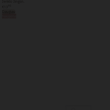
ženklo žingsn..
95
€13
Daugiau
Naujiena