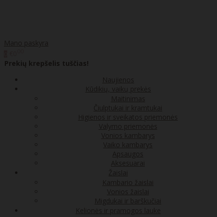
Mano paskyra
00
€0
0
Prekių krepšelis tuščias!
Naujienos
Kūdikių, vaikų prekės
Maitinimas
Čiulptukai ir kramtukai
Higienos ir sveikatos priemonės
Valymo priemonės
Vonios kambarys
Vaiko kambarys
Apsaugos
Aksesuarai
Žaislai
Kambario žaislai
Vonios žaislai
Migdukai ir barškučiai
Kelionės ir pramogos lauke