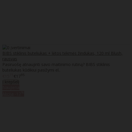
BIBS stiklinis buteliukas + lėtos tėkmės žindukas, 120 ml Blush,
rausvas
Pasiruošę atnaujinti savo maitinimo rutiną? BIBS stiklinis
buteliukas kūdikiui pasižymi el..
75
95
€15
€17
Į krepšelį
Naujiena
%
Akcija
-12