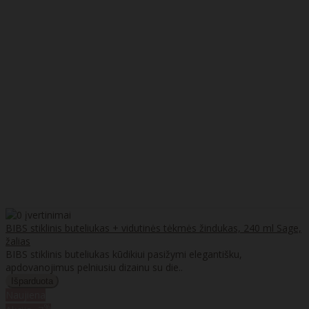
BIBS stiklinis buteliukas + vidutinės tėkmės žindukas, 240 ml Sage,
žalias
BIBS stiklinis buteliukas kūdikiui pasižymi elegantišku,
apdovanojimus pelniusiu dizainu su die..
Naujiena
%