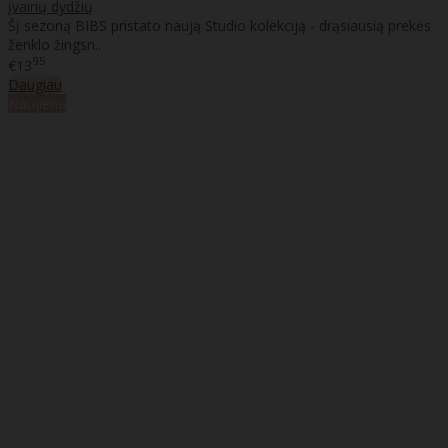
įvairių dydžių
Šį sezoną BIBS pristato naują Studio kolekciją - drąsiausią prekės
ženklo žingsn..
95
€13
Daugiau
Naujiena