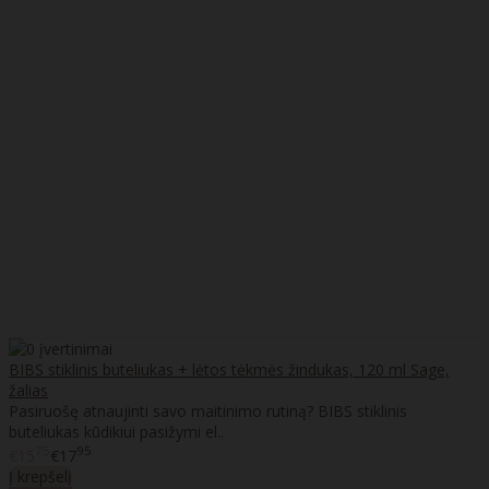
BIBS stiklinis buteliukas + lėtos tėkmės žindukas, 120 ml Sage,
žalias
Pasiruošę atnaujinti savo maitinimo rutiną? BIBS stiklinis
buteliukas kūdikiui pasižymi el..
75
95
€15
€17
Į krepšelį