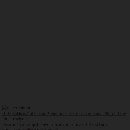
BIBS stiklinis buteliukas + vidutinės tėkmės žindukas, 240 ml Baby
Blue, mėlynas
Pasiruošę atnaujinti savo maitinimo rutiną? BIBS stiklinis
buteliukas kūdikiui pasižymi el..